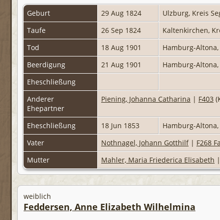
Geburt
29 Aug 1824
Ulzburg, Kreis S
Taufe
26 Sep 1824
Kaltenkirchen, K
Tod
18 Aug 1901
Hamburg-Altona,
Beerdigung
21 Aug 1901
Hamburg-Altona,
Eheschließung
Anderer
Piening, Johanna Catharina
|
F403
(
Ehepartner
Eheschließung
18 Jun 1853
Hamburg-Altona,
Vater
Nothnagel, Johann Gotthilf
|
F268 Fa
Mutter
Mahler, Maria Friederica Elisabeth
weiblich
Feddersen, Anne Elizabeth Wilhelmina