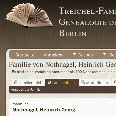
Treichel-Fami
Genealogie de
Berlin
Startseite
Anmelden
Suchen
Med
Familie von Nothnagel, Heinrich Ge
Es sind keine Vorfahren aber mehr als 100 Nachkommen in d
Familientafel
Familienblatt
Mutterlinien
Angaben zur Familie
männlich
Nothnagel, Heinrich Georg