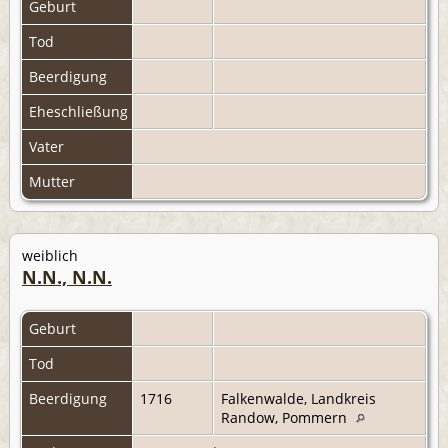
Geburt
Tod
Beerdigung
Eheschließung
Vater
Mutter
weiblich
N.N., N.N.
Geburt
Tod
Beerdigung
1716
Falkenwalde, Landkreis
Randow, Pommern