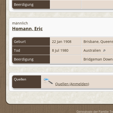
Beerdigung
männlich
Homann, Eric
Geburt
22 Jan 1908
Brisbane, Queens
Tod
8 Jul 1980
Australien
Beerdigung
Bridgeman Downs
Quellen
Quellen (Anmelden)
Genealogie der Familie Trei