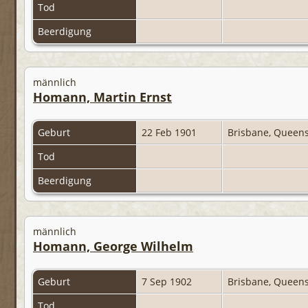
Tod
Beerdigung
männlich
Homann, Martin Ernst
Geburt
22 Feb 1901
Brisbane, Queens
Tod
Beerdigung
männlich
Homann, George Wilhelm
Geburt
7 Sep 1902
Brisbane, Queens
Tod