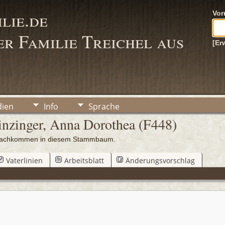
lie.de
Vo
r Familie Treichel aus
[Er
ien
Info
Sprache
nzinger, Anna Dorothea (F448)
0 Nachkommen in diesem Stammbaum.
Vaterlinien
Arbeitsblatt
Änderungsvorschlag