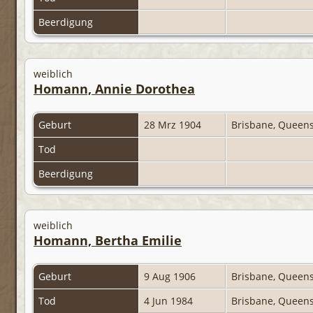
Beerdigung
weiblich
Homann, Annie Dorothea
Geburt
28 Mrz 1904
Brisbane, Queens
Tod
Beerdigung
weiblich
Homann, Bertha Emilie
Geburt
9 Aug 1906
Brisbane, Queens
Tod
4 Jun 1984
Brisbane, Queens