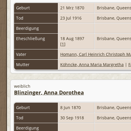
Geburt
21 Mrz 1870
Brisbane, Queens
Tod
23 Jul 1916
Brisbane, Queens
Beerdigung
Eheschließung
18 Aug 1897
Brisbane, Queens
[
1
]
Vater
Homann, Carl Heinrich Christoph M
Mutter
Köhncke, Anna Maria Margretha
|
F
weiblich
Blinzinger, Anna Dorothea
Geburt
8 Jun 1870
Brisbane, Queens
Tod
30 Sep 1918
Brisbane, Queens
Beerdigung