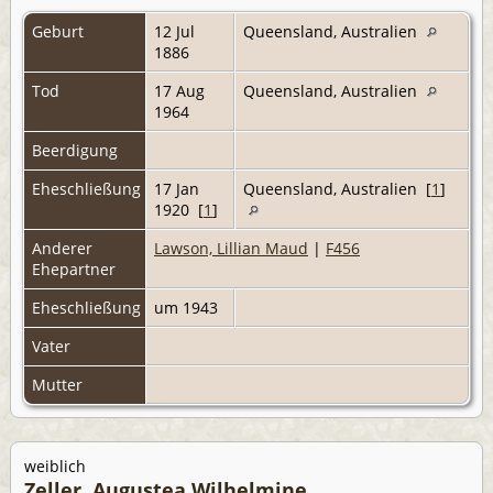
Geburt
12 Jul
Queensland, Australien
1886
Tod
17 Aug
Queensland, Australien
1964
Beerdigung
Eheschließung
17 Jan
Queensland, Australien [
1
]
1920 [
1
]
Anderer
Lawson, Lillian Maud
|
F456
Ehepartner
Eheschließung
um 1943
Vater
Mutter
weiblich
Zeller, Augustea Wilhelmine