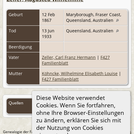
Geburt
12 Feb
Maryborough, Fraser Coast,
1867
Queensland, Australien
Tod
13 Jun
Queensland, Australien
1933
Beerdigung
Vater
Zeller, Carl Franz Hermann
|
F427
Familienblatt
Mutter
Köhncke, Wilhelmine Elisabeth Louise
|
F427 Familienblatt
Diese Website verwendet
Quellen
Cookies. Wenn Sie fortfahren,
Quellen (Anmelden)
ohne Ihre Browser-Einstellungen
zu ändern, erklären Sie sich mit
der Nutzung von Cookies
Genealogie der Familie Treichel aus Berlin. - erstellt und betreut von
Andreas