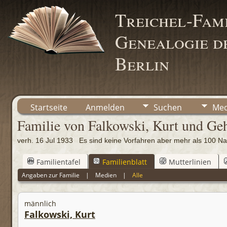
Treichel-Fami
Genealogie de
Berlin
Startseite
Anmelden
Suchen
Med
Familie von Falkowski, Kurt und Ge
verh. 16 Jul 1933 Es sind keine Vorfahren aber mehr als 100
Familientafel
Familienblatt
Mutterlinien
Angaben zur Familie
|
Medien
|
Alle
männlich
Falkowski, Kurt