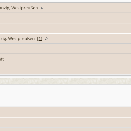
 Danzig, Westpreußen
nzig, Westpreußen [
1
]
tt