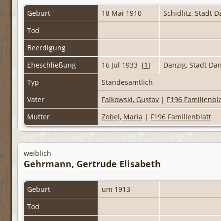
Geburt
18 Mai 1910
Schidlitz, Stadt
Tod
Beerdigung
Eheschließung
16 Jul 1933 [
1
]
Danzig, Stadt Da
Typ
Standesamtlich
Vater
Falkowski, Gustav
|
F196 Familienbla
Mutter
Zobel, Maria
|
F196 Familienblatt
weiblich
Gehrmann, Gertrude Elisabeth
Geburt
um 1913
Tod