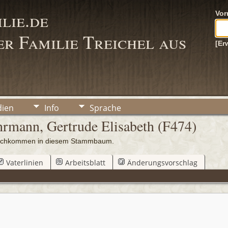
lie.de
Vo
r Familie Treichel aus
[Er
ien
Info
Sprache
hrmann, Gertrude Elisabeth (F474)
 Nachkommen in diesem Stammbaum.
Vaterlinien
Arbeitsblatt
Änderungsvorschlag