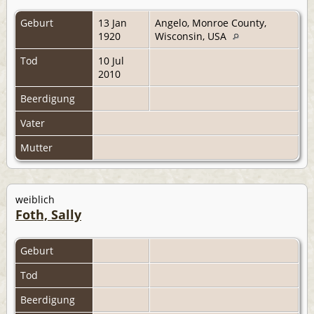
Geburt
13 Jan
Angelo, Monroe County,
1920
Wisconsin, USA
Tod
10 Jul
2010
Beerdigung
Vater
Mutter
weiblich
Foth, Sally
Geburt
Tod
Beerdigung