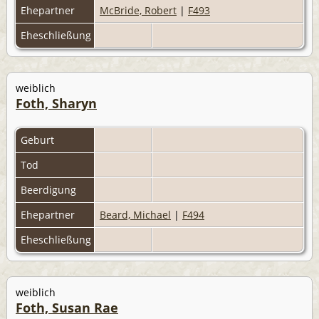
Ehepartner
McBride, Robert
|
F493
Eheschließung
weiblich
Foth, Sharyn
Geburt
Tod
Beerdigung
Ehepartner
Beard, Michael
|
F494
Eheschließung
weiblich
Foth, Susan Rae