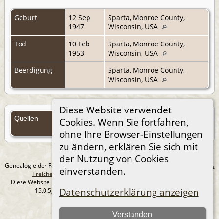
Geburt
12 Sep
Sparta, Monroe County,
1947
Wisconsin, USA
Tod
10 Feb
Sparta, Monroe County,
1953
Wisconsin, USA
Beerdigung
Sparta, Monroe County,
Wisconsin, USA
Diese Website verwendet
Quellen
Cookies. Wenn Sie fortfahren,
Quellen (Anmelden)
ohne Ihre Browser-Einstellungen
zu ändern, erklären Sie sich mit
der Nutzung von Cookies
Genealogie der Familie Treichel aus Berlin. - erstellt und betreut von
Andreas
einverstanden.
Treichel
Copyright © 2014-2026 Alle Rechte vorbehalten.
Diese Website läuft mit
The Next Generation of Genealogy Sitebuilding
v.
Datenschutzerklärung anzeigen
15.0.5, programmiert von Darrin Lythgoe © 2001-2026.
Datenschutzerklärung
Verstanden
--- Self-Hosted at home ---