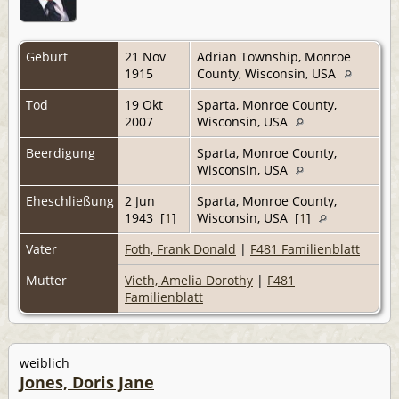
Geburt
21 Nov
Adrian Township, Monroe
1915
County, Wisconsin, USA
Tod
19 Okt
Sparta, Monroe County,
2007
Wisconsin, USA
Beerdigung
Sparta, Monroe County,
Wisconsin, USA
Eheschließung
2 Jun
Sparta, Monroe County,
1943 [
1
]
Wisconsin, USA [
1
]
Vater
Foth, Frank Donald
|
F481 Familienblatt
Mutter
Vieth, Amelia Dorothy
|
F481
Familienblatt
weiblich
Jones, Doris Jane