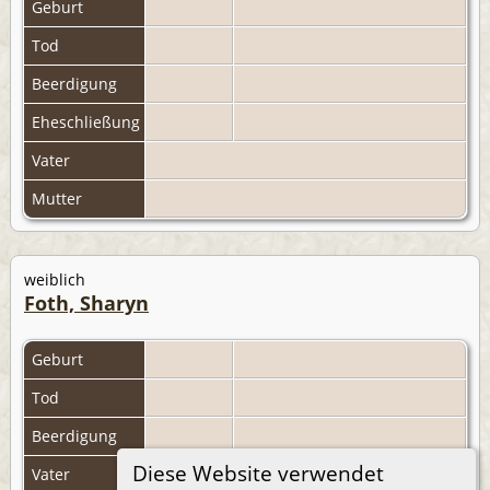
Geburt
Tod
Beerdigung
Eheschließung
Vater
Mutter
weiblich
Foth, Sharyn
Geburt
Tod
Beerdigung
Diese Website verwendet
Vater
Foth, Philip Andrew
|
F492 Familienblatt