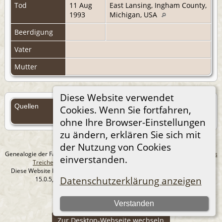
Tod
11 Aug
East Lansing, Ingham County,
1993
Michigan, USA
Beerdigung
Vater
Mutter
Diese Website verwendet
Quellen
Cookies. Wenn Sie fortfahren,
Quellen (Anmelden)
ohne Ihre Browser-Einstellungen
zu ändern, erklären Sie sich mit
der Nutzung von Cookies
Genealogie der Familie Treichel aus Berlin. - erstellt und betreut von
Andreas
einverstanden.
Treichel
Copyright © 2014-2026 Alle Rechte vorbehalten.
Diese Website läuft mit
The Next Generation of Genealogy Sitebuilding
v.
Datenschutzerklärung anzeigen
15.0.5, programmiert von Darrin Lythgoe © 2001-2026.
Datenschutzerklärung
Verstanden
--- Self-Hosted at home ---
Zur Desktop-Webseite wechseln