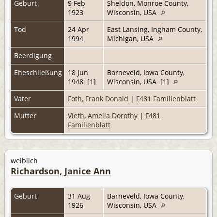
Geburt
9 Feb
Sheldon, Monroe County,
1923
Wisconsin, USA
Tod
24 Apr
East Lansing, Ingham County,
1994
Michigan, USA
Beerdigung
Eheschließung
18 Jun
Barneveld, Iowa County,
1948 [
1
]
Wisconsin, USA [
1
]
Vater
Foth, Frank Donald
|
F481 Familienblatt
Mutter
Vieth, Amelia Dorothy
|
F481
Familienblatt
weiblich
Richardson, Janice Ann
Geburt
31 Aug
Barneveld, Iowa County,
1926
Wisconsin, USA