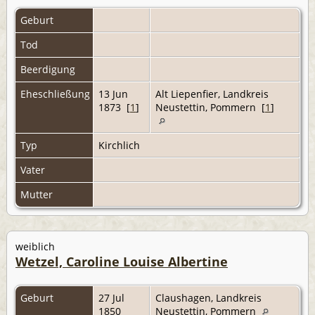
Geburt
Tod
Beerdigung
Eheschließung
13 Jun
Alt Liepenfier, Landkreis
1873 [
1
]
Neustettin, Pommern [
1
]
Typ
Kirchlich
Vater
Mutter
weiblich
Wetzel, Caroline Louise Albertine
Geburt
27 Jul
Claushagen, Landkreis
1850
Neustettin, Pommern