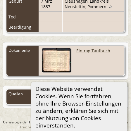
Geburt
7 Mrz
Claushagen, Landkreis
1887
Neustettin, Pommern
Tod
Beerdigung
Dokumente
Eintrag Taufbuch
Diese Website verwendet
Quellen
Cookies. Wenn Sie fortfahren,
Quellen (Anmelden)
ohne Ihre Browser-Einstellungen
zu ändern, erklären Sie sich mit
der Nutzung von Cookies
Genealogie der Familie Treichel aus Berlin. - erstellt und betreut von
Andreas
einverstanden.
Treichel
Copyright © 2014-2026 Alle Rechte vorbehalten.