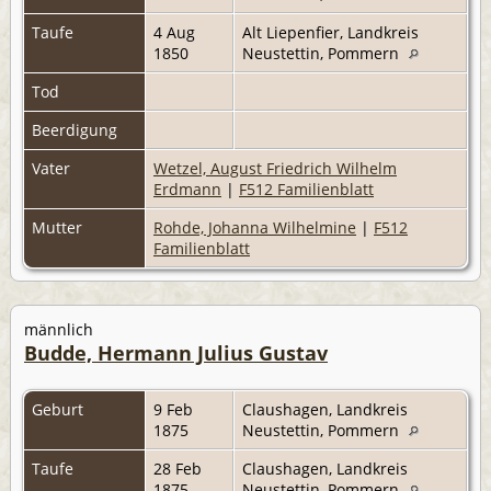
Taufe
4 Aug
Alt Liepenfier, Landkreis
1850
Neustettin, Pommern
Tod
Beerdigung
Vater
Wetzel, August Friedrich Wilhelm
Erdmann
|
F512 Familienblatt
Mutter
Rohde, Johanna Wilhelmine
|
F512
Familienblatt
männlich
Budde, Hermann Julius Gustav
Geburt
9 Feb
Claushagen, Landkreis
1875
Neustettin, Pommern
Taufe
28 Feb
Claushagen, Landkreis
1875
Neustettin, Pommern