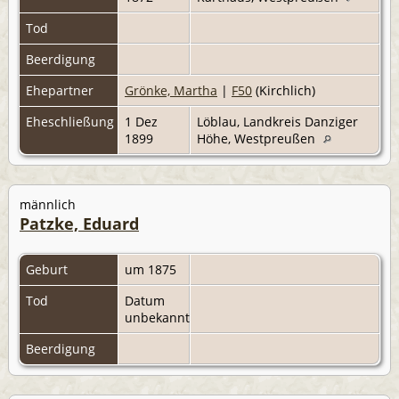
Tod
Beerdigung
Ehepartner
Grönke, Martha
|
F50
(Kirchlich)
Eheschließung
1 Dez
Löblau, Landkreis Danziger
1899
Höhe, Westpreußen
männlich
Patzke, Eduard
Geburt
um 1875
Tod
Datum
unbekannt
Beerdigung