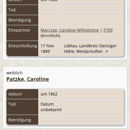
Tod
Beerdigung
Ehepartner
Marczan, Caroline Wilhelmine
|
F709
(Kirchlich)
Eheschließung
17 Nov
Löblau, Landkreis Danziger
1889
Höhe, Westpreußen
weiblich
Patzke, Caroline
Geburt
um 1862
Tod
Datum
unbekannt
Beerdigung