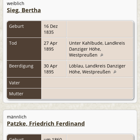
weiblich
Sieg, Bertha
Geburt
16 Dez
1835
Tod
27 Apr
Unter Kahlbude, Landkreis
1895
Danziger Höhe,
Westpreußen
Beerdigung
30 Apr
Löblau, Landkreis Danziger
1895
Höhe, Westpreußen
Vater
Mutter
männlich
Patzke, Friedrich Ferdinand
Geburt
um 1860