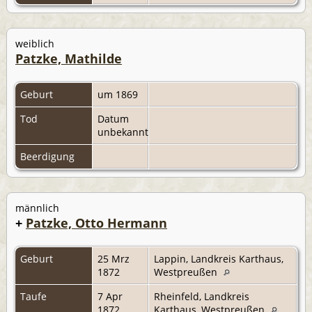
weiblich
Patzke, Mathilde
Geburt
um 1869
Tod
Datum
unbekannt
Beerdigung
männlich
+
Patzke, Otto Hermann
Geburt
25 Mrz
Lappin, Landkreis Karthaus,
1872
Westpreußen
Taufe
7 Apr
Rheinfeld, Landkreis
1872
Karthaus, Westpreußen