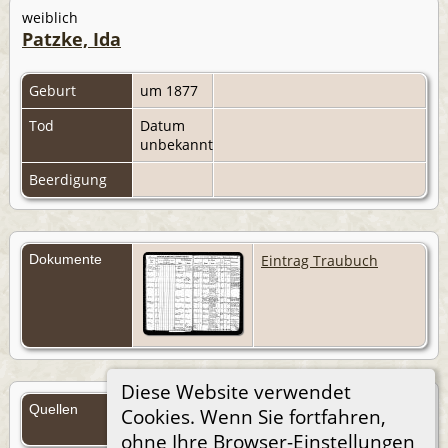
weiblich
Patzke, Ida
Geburt
um 1877
Tod
Datum
unbekannt
Beerdigung
Dokumente
Eintrag Traubuch
Diese Website verwendet
Quellen
Cookies. Wenn Sie fortfahren,
Quellen (Anmelden)
ohne Ihre Browser-Einstellungen