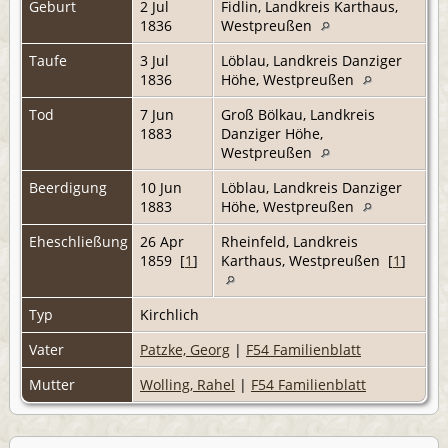
Geburt
2 Jul
Fidlin, Landkreis Karthaus,
1836
Westpreußen
Taufe
3 Jul
Löblau, Landkreis Danziger
1836
Höhe, Westpreußen
Tod
7 Jun
Groß Bölkau, Landkreis
1883
Danziger Höhe,
Westpreußen
Beerdigung
10 Jun
Löblau, Landkreis Danziger
1883
Höhe, Westpreußen
Eheschließung
26 Apr
Rheinfeld, Landkreis
1859 [
1
]
Karthaus, Westpreußen [
1
]
Typ
Kirchlich
Vater
Patzke, Georg
|
F54 Familienblatt
Mutter
Wolling, Rahel
|
F54 Familienblatt