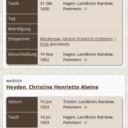
Taufe
31 Okt
Hagen, Landkreis Randow,
1830
Pommern
Tod
Beerdigung
Ehepartner
Mackenow, Johann Friedrich Erdmann
|
F536
(Kirchlich)
Eheschließung
19 Nov
Hagen, Landkreis Randow,
1852
Pommern
weiblich
Heyden, Christine Henriette Alwine
Geburt
15 Jun
Trestin, Landkreis Randow,
1833
Pommern
Taufe
14 Jul
Hagen, Landkreis Randow,
1833
Pommern