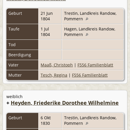
Geburt
21 Jun
Trestin, Landkreis Randow,
1804
Pommern
Taufe
1 Jul
Hagen, Landkreis Randow,
1804
Pommern
Tod
Beerdigung
Vater
Maaß, Christoph
|
F556 Familienblatt
Mutter
Tesch, Regina
|
F556 Familienblatt
weiblich
+
Heyden, Friederike Dorothee Wilhelmine
Geburt
6 Okt
Trestin, Landkreis Randow,
1830
Pommern