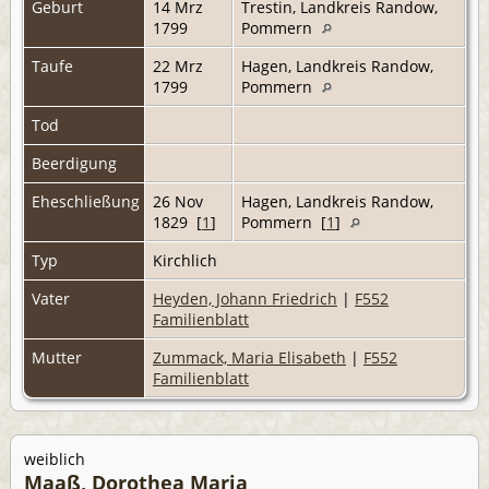
Geburt
14 Mrz
Trestin, Landkreis Randow,
1799
Pommern
Taufe
22 Mrz
Hagen, Landkreis Randow,
1799
Pommern
Tod
Beerdigung
Eheschließung
26 Nov
Hagen, Landkreis Randow,
1829 [
1
]
Pommern [
1
]
Typ
Kirchlich
Vater
Heyden, Johann Friedrich
|
F552
Familienblatt
Mutter
Zummack, Maria Elisabeth
|
F552
Familienblatt
weiblich
Maaß, Dorothea Maria