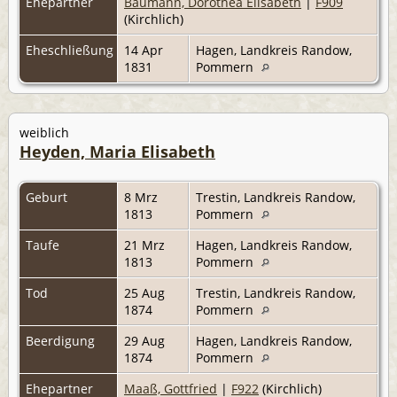
Ehepartner
Baumann, Dorothea Elisabeth
|
F909
(Kirchlich)
Eheschließung
14 Apr
Hagen, Landkreis Randow,
1831
Pommern
weiblich
Heyden, Maria Elisabeth
Geburt
8 Mrz
Trestin, Landkreis Randow,
1813
Pommern
Taufe
21 Mrz
Hagen, Landkreis Randow,
1813
Pommern
Tod
25 Aug
Trestin, Landkreis Randow,
1874
Pommern
Beerdigung
29 Aug
Hagen, Landkreis Randow,
1874
Pommern
Ehepartner
Maaß, Gottfried
|
F922
(Kirchlich)