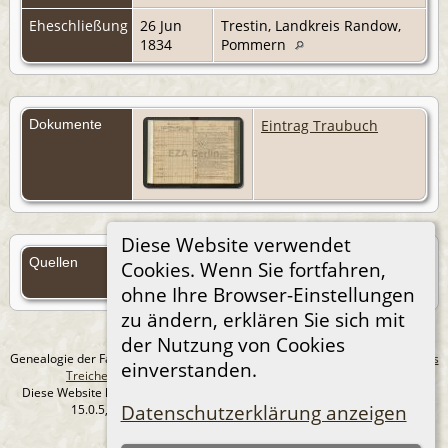
Eheschließung
26 Jun
Trestin, Landkreis Randow,
1834
Pommern
Dokumente
Eintrag Traubuch
Diese Website verwendet
Quellen
Cookies. Wenn Sie fortfahren,
Quellen (Anmelden)
ohne Ihre Browser-Einstellungen
zu ändern, erklären Sie sich mit
der Nutzung von Cookies
Genealogie der Familie Treichel aus Berlin. - erstellt und betreut von
Andreas
einverstanden.
Treichel
Copyright © 2014-2026 Alle Rechte vorbehalten.
Diese Website läuft mit
The Next Generation of Genealogy Sitebuilding
v.
Datenschutzerklärung anzeigen
15.0.5, programmiert von Darrin Lythgoe © 2001-2026.
Datenschutzerklärung