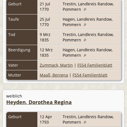
Geburt
21 Jul
Trestin, Landkreis Randow,
1770
Pommern
Taufe
25 Jul
Hagen, Landkreis Randow,
1770
Pommern
Tod
9 Mrz
Trestin, Landkreis Randow,
1835
Pommern
Beerdigung
12 Mrz
Hagen, Landkreis Randow,
1835
Pommern
Vater
Zummack, Martin
|
F554 Familienblatt
Mutter
Maaß, Benigna
|
F554 Familienblatt
weiblich
Heyden, Dorothea Regina
Geburt
12 Apr
Trestin, Landkreis Randow,
1793
Pommern