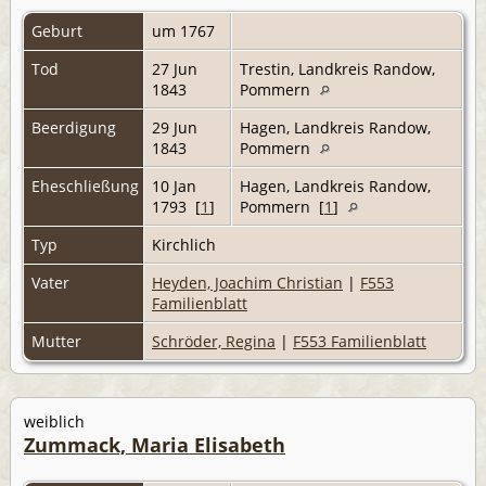
Geburt
um 1767
Tod
27 Jun
Trestin, Landkreis Randow,
1843
Pommern
Beerdigung
29 Jun
Hagen, Landkreis Randow,
1843
Pommern
Eheschließung
10 Jan
Hagen, Landkreis Randow,
1793 [
1
]
Pommern [
1
]
Typ
Kirchlich
Vater
Heyden, Joachim Christian
|
F553
Familienblatt
Mutter
Schröder, Regina
|
F553 Familienblatt
weiblich
Zummack, Maria Elisabeth