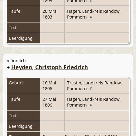
1803
Pommern
Taufe
20 Mrz
Hagen, Landkreis Randow,
1803
Pommern
Tod
Beerdigung
männlich
+
Heyden, Christoph Friedrich
Geburt
16 Mai
Trestin, Landkreis Randow,
1806
Pommern
Taufe
27 Mai
Hagen, Landkreis Randow,
1806
Pommern
Tod
Beerdigung