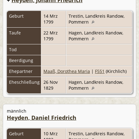
Geburt
14 Mrz
Trestin, Landkreis Randow,
1799
Pommern
Taufe
22 Mrz
Hagen, Landkreis Randow,
1799
Pommern
Tod
Beerdigung
Ehepartner
Maaß, Dorothea Maria
|
F551
(Kirchlich)
Eheschließung
26 Nov
Hagen, Landkreis Randow,
1829
Pommern
männlich
Heyden, Daniel Friedrich
Geburt
10 Mrz
Trestin, Landkreis Randow,