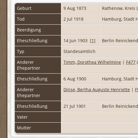
Geburt
9 Aug 1873
Rathenow, Kreis
Tod
2 Jul 1918
Hamburg, Stadt 
Beerdigung
Eheschließung
14 Jun 1903 [
1
]
Berlin Reinickend
Typ
Standesamtlich
Anderer
Timm, Dorothea Wilhelmine
|
F477
(
Ehepartner
Eheschließung
6 Aug 1900
Hamburg, Stadt 
Anderer
Dinse, Bertha Auguste Henriette
|
F
Ehepartner
Eheschließung
21 Jul 1901
Berlin Reinickend
Vater
Mutter