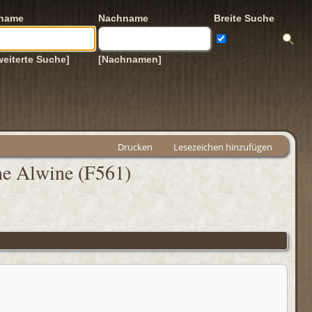
rname
Nachname
Breite Suche
weiterte Suche]
[Nachnamen]
Drucken
Lesezeichen hinzufügen
ne Alwine (F561)