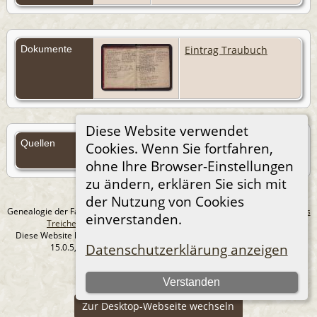
Dokumente
Eintrag Traubuch
Diese Website verwendet
Quellen
Cookies. Wenn Sie fortfahren,
Quellen (Anmelden)
ohne Ihre Browser-Einstellungen
zu ändern, erklären Sie sich mit
der Nutzung von Cookies
Genealogie der Familie Treichel aus Berlin. - erstellt und betreut von
Andreas
einverstanden.
Treichel
Copyright © 2014-2026 Alle Rechte vorbehalten.
Diese Website läuft mit
The Next Generation of Genealogy Sitebuilding
v.
Datenschutzerklärung anzeigen
15.0.5, programmiert von Darrin Lythgoe © 2001-2026.
Datenschutzerklärung
Verstanden
--- Self-Hosted at home ---
Zur Desktop-Webseite wechseln