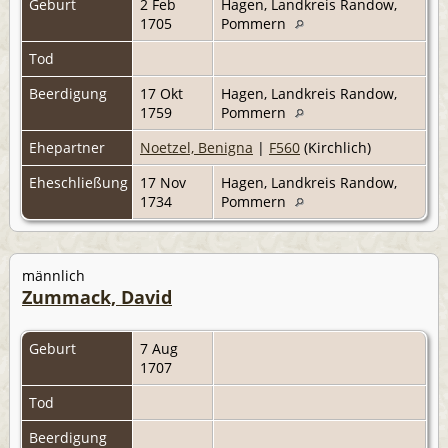
Geburt
2 Feb
Hagen, Landkreis Randow,
1705
Pommern
Tod
Beerdigung
17 Okt
Hagen, Landkreis Randow,
1759
Pommern
Ehepartner
Noetzel, Benigna
|
F560
(Kirchlich)
Eheschließung
17 Nov
Hagen, Landkreis Randow,
1734
Pommern
männlich
Zummack, David
Geburt
7 Aug
1707
Tod
Beerdigung