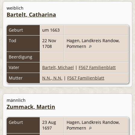
weiblich
Bartelt, Catharina
Geburt
um 1663
Tod
22 Nov
Hagen, Landkreis Randow,
1708
Pommern
Beerdigung
Vater
Bartelt, Michael
|
F567 Familienblatt
Mutter
N.N., N.N.
|
F567 Familienblatt
männlich
Zummack, Martin
Geburt
23 Aug
Hagen, Landkreis Randow,
1697
Pommern