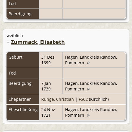
Tod
Beerdigung
weiblich
+
Zummack, Elisabeth
Geburt
31 Dez
Hagen, Landkreis Randow,
1699
Pommern
Tod
Beerdigung
7 Jan
Hagen, Landkreis Randow,
1739
Pommern
Ehepartner
Runge, Christian
|
F562
(Kirchlich)
Eheschließung
24 Nov
Hagen, Landkreis Randow,
1721
Pommern