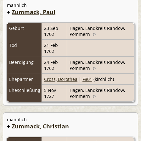
männlich
+
Zummack, Paul
Geburt
23 Sep
Hagen, Landkreis Randow,
1702
Pommern
Tod
21 Feb
1762
Beerdigung
24 Feb
Hagen, Landkreis Randow,
1762
Pommern
Ehepartner
Cross, Dorothea
|
F801
(kirchlich)
Eheschließung
5 Nov
Hagen, Landkreis Randow,
1727
Pommern
männlich
+
Zummack, Christian