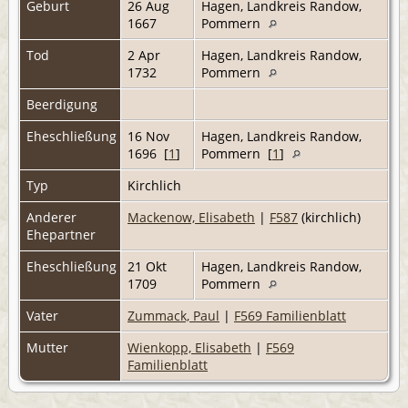
Geburt
26 Aug
Hagen, Landkreis Randow,
1667
Pommern
Tod
2 Apr
Hagen, Landkreis Randow,
1732
Pommern
Beerdigung
Eheschließung
16 Nov
Hagen, Landkreis Randow,
1696 [
1
]
Pommern [
1
]
Typ
Kirchlich
Anderer
Mackenow, Elisabeth
|
F587
(kirchlich)
Ehepartner
Eheschließung
21 Okt
Hagen, Landkreis Randow,
1709
Pommern
Vater
Zummack, Paul
|
F569 Familienblatt
Mutter
Wienkopp, Elisabeth
|
F569
Familienblatt