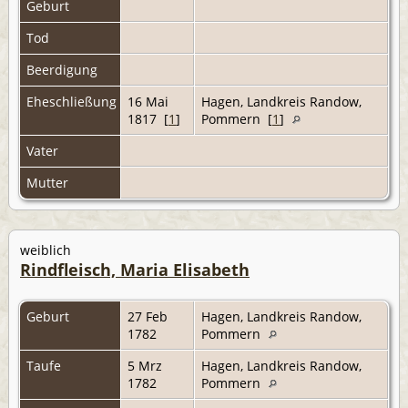
Geburt
Tod
Beerdigung
Eheschließung
16 Mai
Hagen, Landkreis Randow,
1817 [
1
]
Pommern [
1
]
Vater
Mutter
weiblich
Rindfleisch, Maria Elisabeth
Geburt
27 Feb
Hagen, Landkreis Randow,
1782
Pommern
Taufe
5 Mrz
Hagen, Landkreis Randow,
1782
Pommern