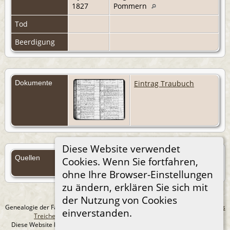
1827
Pommern
Tod
Beerdigung
Dokumente
Eintrag Traubuch
Diese Website verwendet
Quellen
Cookies. Wenn Sie fortfahren,
Quellen (Anmelden)
ohne Ihre Browser-Einstellungen
zu ändern, erklären Sie sich mit
der Nutzung von Cookies
Genealogie der Familie Treichel aus Berlin. - erstellt und betreut von
Andreas
einverstanden.
Treichel
Copyright © 2014-2026 Alle Rechte vorbehalten.
Diese Website läuft mit
The Next Generation of Genealogy Sitebuilding
v.