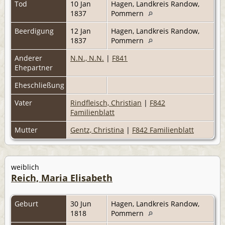
Tod
10 Jan
Hagen, Landkreis Randow,
1837
Pommern
Beerdigung
12 Jan
Hagen, Landkreis Randow,
1837
Pommern
Anderer
N.N., N.N.
|
F841
Ehepartner
Eheschließung
Vater
Rindfleisch, Christian
|
F842
Familienblatt
Mutter
Gentz, Christina
|
F842 Familienblatt
weiblich
Reich, Maria Elisabeth
Geburt
30 Jun
Hagen, Landkreis Randow,
1818
Pommern