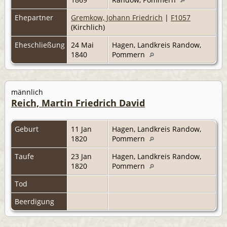
Ehepartner
Gremkow, Johann Friedrich
|
F1057
(Kirchlich)
Eheschließung
24 Mai
Hagen, Landkreis Randow,
1840
Pommern
männlich
Reich, Martin Friedrich David
Geburt
11 Jan
Hagen, Landkreis Randow,
1820
Pommern
Taufe
23 Jan
Hagen, Landkreis Randow,
1820
Pommern
Tod
Beerdigung