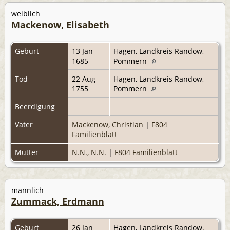
weiblich
Mackenow, Elisabeth
Geburt
13 Jan
Hagen, Landkreis Randow,
1685
Pommern
Tod
22 Aug
Hagen, Landkreis Randow,
1755
Pommern
Beerdigung
Vater
Mackenow, Christian
|
F804
Familienblatt
Mutter
N.N., N.N.
|
F804 Familienblatt
männlich
Zummack, Erdmann
Geburt
26 Jan
Hagen, Landkreis Randow,