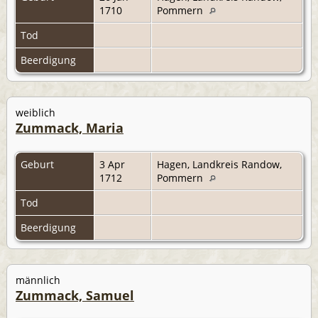
1710
Pommern
Tod
Beerdigung
weiblich
Zummack, Maria
Geburt
3 Apr
Hagen, Landkreis Randow,
1712
Pommern
Tod
Beerdigung
männlich
Zummack, Samuel