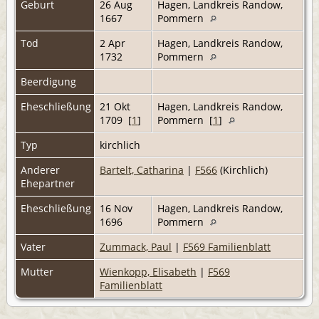
Geburt
26 Aug
Hagen, Landkreis Randow,
1667
Pommern
Tod
2 Apr
Hagen, Landkreis Randow,
1732
Pommern
Beerdigung
Eheschließung
21 Okt
Hagen, Landkreis Randow,
1709 [
1
]
Pommern [
1
]
Typ
kirchlich
Anderer
Bartelt, Catharina
|
F566
(Kirchlich)
Ehepartner
Eheschließung
16 Nov
Hagen, Landkreis Randow,
1696
Pommern
Vater
Zummack, Paul
|
F569 Familienblatt
Mutter
Wienkopp, Elisabeth
|
F569
Familienblatt