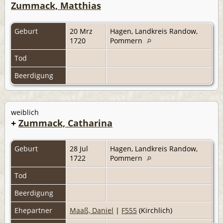
Zummack, Matthias
Geburt
20 Mrz
Hagen, Landkreis Randow,
1720
Pommern
Tod
Beerdigung
weiblich
+
Zummack, Catharina
Geburt
28 Jul
Hagen, Landkreis Randow,
1722
Pommern
Tod
Beerdigung
Ehepartner
Maaß, Daniel
|
F555
(Kirchlich)