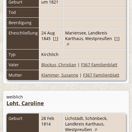
Geburt
um 1821
Tod
Beerdigung
Eheschließung
24 Aug
Mariensee, Landkreis
1845 [
1
]
Karthaus, Westpreußen [
1
]
Typ
Kirchlich
Vater
Blockus, Christian
|
F367 Familienblatt
Mutter
Klammer, Susanne
|
F367 Familienblatt
weiblich
Loht, Caroline
Geburt
28 Feb
Lichstädt, Schönbeck,
1814
Landkreis Karthaus,
Westpreußen