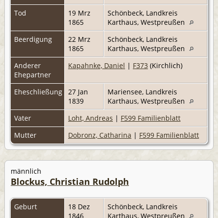
Tod
19 Mrz
Schönbeck, Landkreis
1865
Karthaus, Westpreußen
Beerdigung
22 Mrz
Schönbeck, Landkreis
1865
Karthaus, Westpreußen
Anderer
Kapahnke, Daniel
|
F373
(Kirchlich)
Ehepartner
Eheschließung
27 Jan
Mariensee, Landkreis
1839
Karthaus, Westpreußen
Vater
Loht, Andreas
|
F599 Familienblatt
Mutter
Dobronz, Catharina
|
F599 Familienblatt
männlich
Blockus, Christian Rudolph
Geburt
18 Dez
Schönbeck, Landkreis
1846
Karthaus, Westpreußen