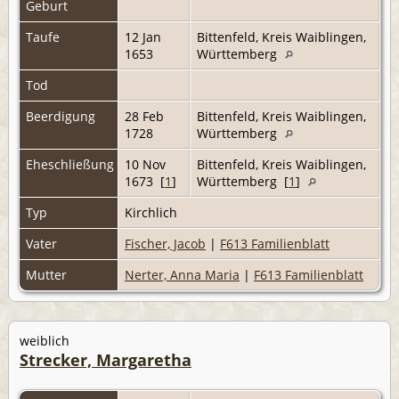
Geburt
Taufe
12 Jan
Bittenfeld, Kreis Waiblingen,
1653
Württemberg
Tod
Beerdigung
28 Feb
Bittenfeld, Kreis Waiblingen,
1728
Württemberg
Eheschließung
10 Nov
Bittenfeld, Kreis Waiblingen,
1673 [
1
]
Württemberg [
1
]
Typ
Kirchlich
Vater
Fischer, Jacob
|
F613 Familienblatt
Mutter
Nerter, Anna Maria
|
F613 Familienblatt
weiblich
Strecker, Margaretha