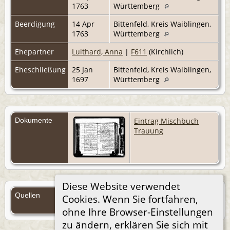
1763
Württemberg
Beerdigung
14 Apr
Bittenfeld, Kreis Waiblingen,
1763
Württemberg
Ehepartner
Luithard, Anna
|
F611
(Kirchlich)
Eheschließung
25 Jan
Bittenfeld, Kreis Waiblingen,
1697
Württemberg
Dokumente
Eintrag Mischbuch
Trauung
Diese Website verwendet
Quellen
Cookies. Wenn Sie fortfahren,
Quellen (Anmelden)
ohne Ihre Browser-Einstellungen
zu ändern, erklären Sie sich mit