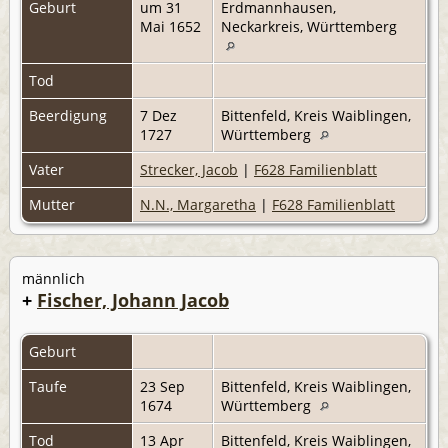
Geburt
um 31
Erdmannhausen,
Mai 1652
Neckarkreis, Württemberg
Tod
Beerdigung
7 Dez
Bittenfeld, Kreis Waiblingen,
1727
Württemberg
Vater
Strecker, Jacob
|
F628 Familienblatt
Mutter
N.N., Margaretha
|
F628 Familienblatt
männlich
+
Fischer, Johann Jacob
Geburt
Taufe
23 Sep
Bittenfeld, Kreis Waiblingen,
1674
Württemberg
Tod
13 Apr
Bittenfeld, Kreis Waiblingen,