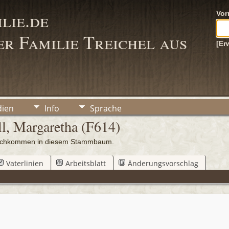
lie.de
Vo
r Familie Treichel aus
[Er
ien
Info
Sprache
l, Margaretha (F614)
 Nachkommen in diesem Stammbaum.
Vaterlinien
Arbeitsblatt
Änderungsvorschlag