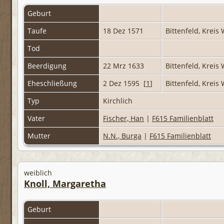
Geburt
Taufe
18 Dez 1571
Bittenfeld, Krei
Tod
Beerdigung
22 Mrz 1633
Bittenfeld, Krei
Eheschließung
2 Dez 1595 [
1
]
Bittenfeld, Krei
Typ
Kirchlich
Vater
Fischer, Han
|
F615 Familienblatt
Mutter
N.N., Burga
|
F615 Familienblatt
weiblich
Knoll, Margaretha
Geburt