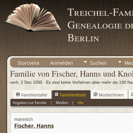
Treichel-Fami
Genealogie de
Berlin
Startseite
Anmelden
Suchen
Med
Familie von Fischer, Hanns und Knol
verh. 2 Dez 1595 Es sind keine Vorfahren aber mehr als 100
Familientafel
Familienblatt
Mutterlinien
Angaben zur Familie
|
Medien
|
Alle
männlich
Fischer, Hanns