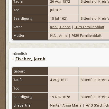
Taufe
26 Aug 1572
Bittenfeld, Krei
Tod
Jul 1621
Beerdigung
15 Jul 1621
Bittenfeld, Krei
Vater
Knoll, Hanns
|
F629 Familienblatt
Mutter
N.N., Anna
|
F629 Familienblatt
männlich
+
Fischer, Jacob
Geburt
Taufe
4 Aug 1611
Bittenfeld, Krei
Tod
Beerdigung
19 Nov 1678
Bittenfeld, Krei
Ehepartner
Nerter, Anna Maria
|
F613
(Kirchlic