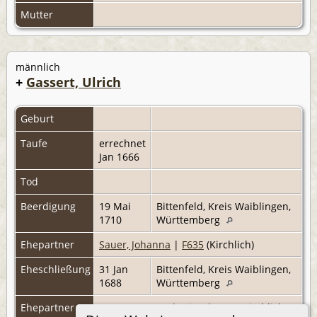
Mutter
männlich
+
Gassert, Ulrich
Geburt
Taufe
errechnet
Jan 1666
Tod
Beerdigung
19 Mai
Bittenfeld, Kreis Waiblingen,
1710
Württemberg
Ehepartner
Sauer, Johanna
|
F635
(Kirchlich)
Eheschließung
31 Jan
Bittenfeld, Kreis Waiblingen,
1688
Württemberg
Ehepartner
Brust, Anna Catharina
|
F862
(Kirchlich)