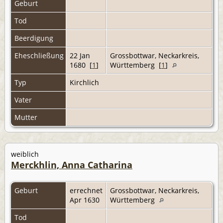
Geburt
Tod
Beerdigung
Eheschließung
22 Jan
Grossbottwar, Neckarkreis,
1680 [
1
]
Württemberg [
1
]
Typ
Kirchlich
Vater
Mutter
weiblich
Merckhlin, Anna Catharina
Geburt
errechnet
Grossbottwar, Neckarkreis,
Apr 1630
Württemberg
Tod