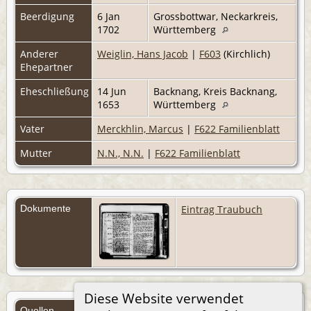
Beerdigung
6 Jan
Grossbottwar, Neckarkreis,
1702
Württemberg
Anderer
Weiglin, Hans Jacob
|
F603
(Kirchlich)
Ehepartner
Eheschließung
14 Jun
Backnang, Kreis Backnang,
1653
Württemberg
Vater
Merckhlin, Marcus
|
F622 Familienblatt
Mutter
N.N., N.N.
|
F622 Familienblatt
Dokumente
Eintrag Traubuch
Diese Website verwendet
Quellen