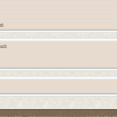
tt
buch