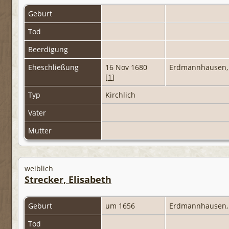
Geburt
Tod
Beerdigung
Eheschließung
16 Nov 1680
Erdmannhausen, 
[
1
]
Typ
Kirchlich
Vater
Mutter
weiblich
Strecker, Elisabeth
Geburt
um 1656
Erdmannhausen, 
Tod