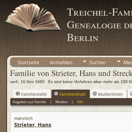
Treichel-Fami
Genealogie de
Berlin
Startseite
Anmelden
Suchen
Med
Familie von Strieter, Hans und Streck
verh. 16 Nov 1680 Es sind keine Vorfahren aber mehr als 10
Familientafel
Familienblatt
Mutterlinien
Angaben zur Familie
|
Medien
|
Alle
männlich
Strieter, Hans