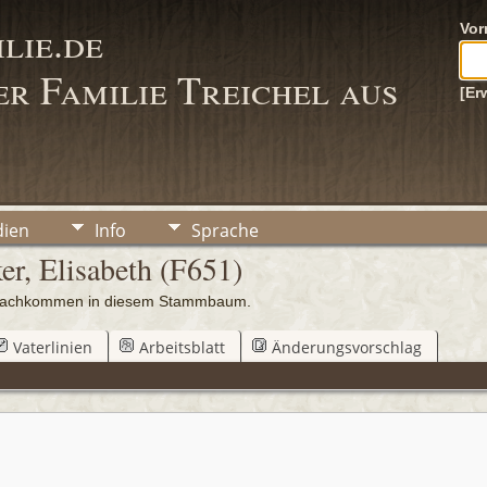
lie.de
Vo
r Familie Treichel aus
[Er
ien
Info
Sprache
er, Elisabeth (F651)
0 Nachkommen in diesem Stammbaum.
Vaterlinien
Arbeitsblatt
Änderungsvorschlag