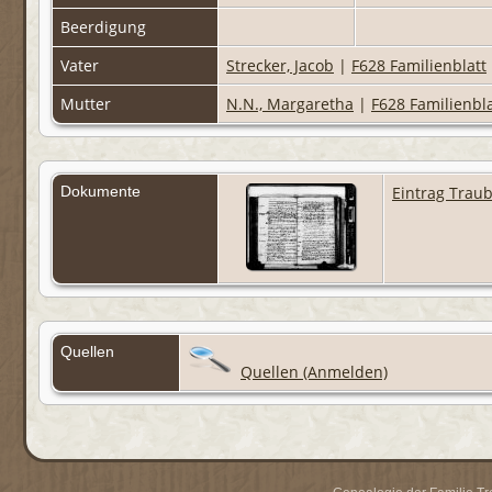
Beerdigung
Vater
Strecker, Jacob
|
F628 Familienblatt
Mutter
N.N., Margaretha
|
F628 Familienbla
Dokumente
Eintrag Trau
Quellen
Quellen (Anmelden)