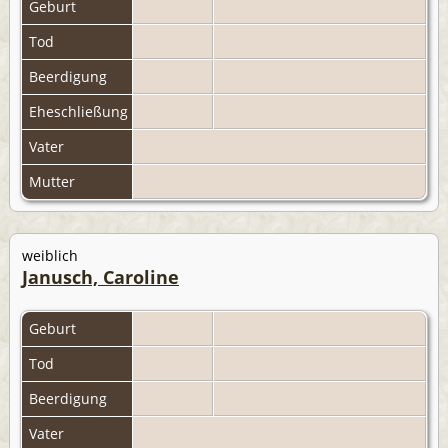
Geburt
Tod
Beerdigung
Eheschließung
Vater
Mutter
weiblich
Janusch, Caroline
Geburt
Tod
Beerdigung
Vater