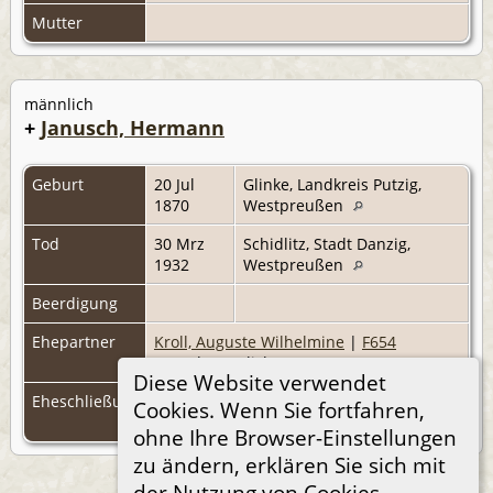
Mutter
männlich
+
Janusch, Hermann
Geburt
20 Jul
Glinke, Landkreis Putzig,
1870
Westpreußen
Tod
30 Mrz
Schidlitz, Stadt Danzig,
1932
Westpreußen
Beerdigung
Ehepartner
Kroll, Auguste Wilhelmine
|
F654
(Standesamtlich)
Diese Website verwendet
Eheschließung
5 Jan
Danzig, Stadt Danzig,
Cookies. Wenn Sie fortfahren,
1900
Westpreußen
ohne Ihre Browser-Einstellungen
zu ändern, erklären Sie sich mit
der Nutzung von Cookies