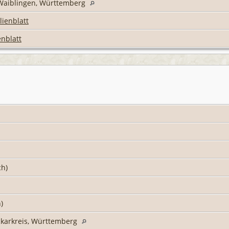
s Waiblingen, Württemberg
lienblatt
enblatt
ch)
h)
karkreis, Württemberg