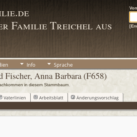
lie.de
Vo
r Familie Treichel aus
[Er
ien
Info
Sprache
d Fischer, Anna Barbara (F658)
0 Nachkommen in diesem Stammbaum.
Vaterlinien
Arbeitsblatt
Änderungsvorschlag