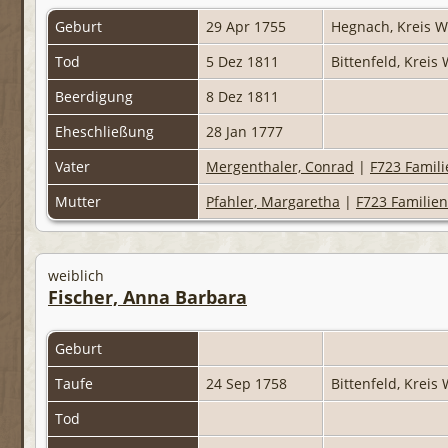
Geburt
29 Apr 1755
Hegnach, Kreis 
Tod
5 Dez 1811
Bittenfeld, Krei
Beerdigung
8 Dez 1811
Eheschließung
28 Jan 1777
Vater
Mergenthaler, Conrad
|
F723 Famili
Mutter
Pfahler, Margaretha
|
F723 Familien
weiblich
Fischer, Anna Barbara
Geburt
Taufe
24 Sep 1758
Bittenfeld, Krei
Tod