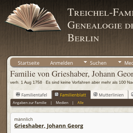
Treichel-Fami
Genealogie de
Berlin
Startseite
Anmelden
Suchen
Med
Familie von Grieshaber, Johann Geo
verh. 1 Aug 1758 Es sind keine Vorfahren aber mehr als 100
Familientafel
Familienblatt
Mutterlinien
Angaben zur Familie
|
Medien
|
Alle
männlich
Grieshaber, Johann Georg