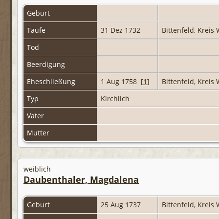
Geburt
Taufe
31 Dez 1732
Bittenfeld, Krei
Tod
Beerdigung
Eheschließung
1 Aug 1758 [
1
]
Bittenfeld, Krei
Typ
Kirchlich
Vater
Mutter
weiblich
Daubenthaler, Magdalena
Geburt
25 Aug 1737
Bittenfeld, Krei