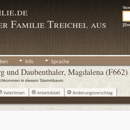
lie.de
Vo
r Familie Treichel aus
[Er
ien
Info
Sprache
rg und Daubenthaler, Magdalena (F662)
 Nachkommen in diesem Stammbaum.
Vaterlinien
Arbeitsblatt
Änderungsvorschlag