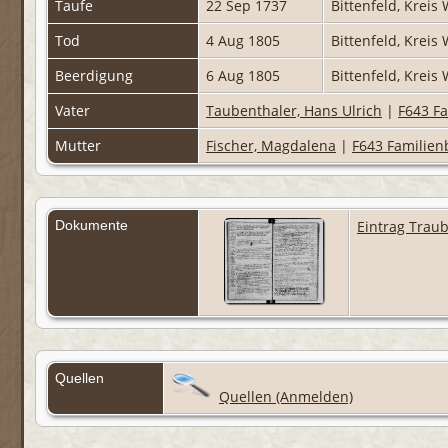
Taufe
22 Sep 1737
Bittenfeld, Krei
Tod
4 Aug 1805
Bittenfeld, Krei
Beerdigung
6 Aug 1805
Bittenfeld, Krei
Vater
Taubenthaler, Hans Ulrich
|
F643 Fa
Mutter
Fischer, Magdalena
|
F643 Familienb
Dokumente
Eintrag Trau
Quellen
Quellen (Anmelden)