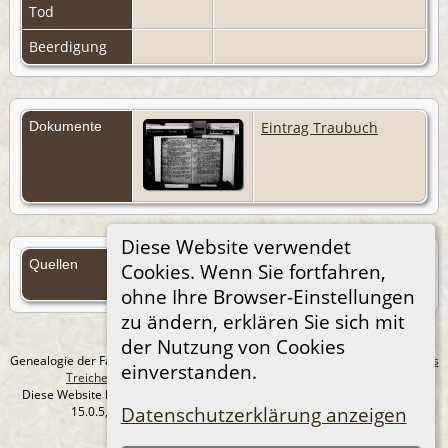
Tod
Beerdigung
Dokumente
Eintrag Traubuch
Diese Website verwendet
Quellen
Cookies. Wenn Sie fortfahren,
Quellen (Anmelden)
ohne Ihre Browser-Einstellungen
zu ändern, erklären Sie sich mit
der Nutzung von Cookies
Genealogie der Familie Treichel aus Berlin. - erstellt und betreut von
Andreas
einverstanden.
Treichel
Copyright © 2014-2026 Alle Rechte vorbehalten.
Diese Website läuft mit
The Next Generation of Genealogy Sitebuilding
v.
Datenschutzerklärung anzeigen
15.0.5, programmiert von Darrin Lythgoe © 2001-2026.
Datenschutzerklärung