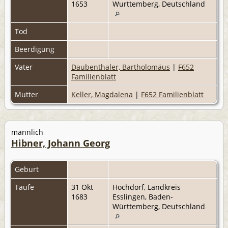
1653
Wurttemberg, Deutschland
Tod
Beerdigung
Vater
Daubenthaler, Bartholomäus
|
F652
Familienblatt
Mutter
Keller, Magdalena
|
F652 Familienblatt
männlich
Hibner, Johann Georg
Geburt
Taufe
31 Okt
Hochdorf, Landkreis
1683
Esslingen, Baden-
Württemberg, Deutschland