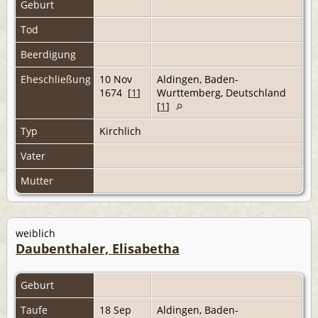
Geburt
Tod
Beerdigung
Eheschließung
10 Nov
Aldingen, Baden-
1674 [
1
]
Wurttemberg, Deutschland
[
1
]
Typ
Kirchlich
Vater
Mutter
weiblich
Daubenthaler, Elisabetha
Geburt
Taufe
18 Sep
Aldingen, Baden-