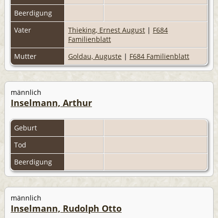
Beerdigung
Vater
Thieking, Ernest August
|
F684
Familienblatt
Mutter
Goldau, Auguste
|
F684 Familienblatt
männlich
Inselmann, Arthur
Geburt
Tod
Beerdigung
männlich
Inselmann, Rudolph Otto