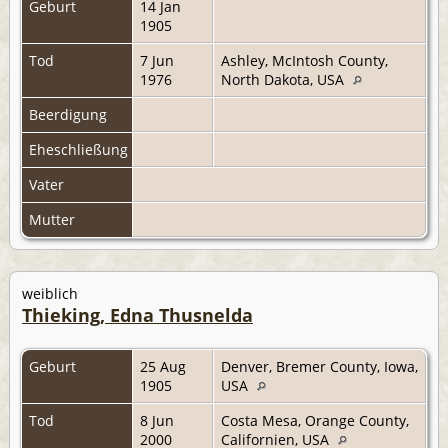
Geburt
14 Jan
1905
Tod
7 Jun
Ashley, McIntosh County,
1976
North Dakota, USA
Beerdigung
Eheschließung
Vater
Mutter
weiblich
Thieking, Edna Thusnelda
Geburt
25 Aug
Denver, Bremer County, Iowa,
1905
USA
Tod
8 Jun
Costa Mesa, Orange County,
2000
Californien, USA