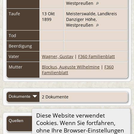
Westpreußen
Taufe
13 Okt
Meisterswalde, Landkreis
1899
Danziger Höhe,
Westpreußen
Tod
Beerdigung
Vater
Wagner, Gustav
|
F360 Familienblatt
Mutter
Blockus, Auguste Wilhelmine
|
F360
Familienblatt
Dokumente
2 Dokumente
Diese Website verwendet
Quellen
Cookies. Wenn Sie fortfahren,
Quellen (Anmelden)
ohne Ihre Browser-Einstellungen