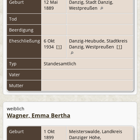
Geburt
12 Mai
Danzig, Stadt Danzig,
1889
Westpreußen
Tod
Beerdigung
Eheschließung
6 Okt
Danzig-Heubude, Stadtkreis
1934 [
1
]
Danzig, Westpreußen [
1
]
Typ
Standesamtlich
Vater
Mutter
weiblich
Wagner, Emma Bertha
Geburt
1 Okt
Meisterswalde, Landkreis
1899
Danziger Höhe,