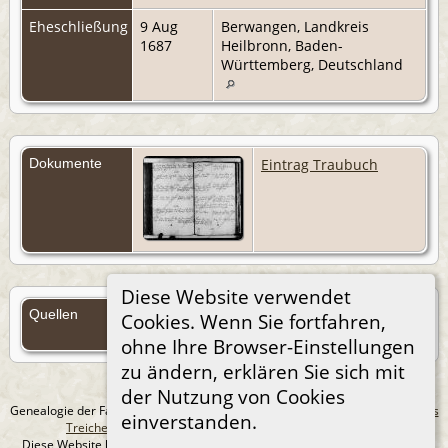
Eheschließung
9 Aug
Berwangen, Landkreis
1687
Heilbronn, Baden-
Württemberg, Deutschland
Dokumente
Eintrag Traubuch
Diese Website verwendet
Quellen
Cookies. Wenn Sie fortfahren,
Quellen (Anmelden)
ohne Ihre Browser-Einstellungen
zu ändern, erklären Sie sich mit
der Nutzung von Cookies
Genealogie der Familie Treichel aus Berlin. - erstellt und betreut von
Andreas
einverstanden.
Treichel
Copyright © 2014-2026 Alle Rechte vorbehalten.
Diese Website läuft mit
The Next Generation of Genealogy Sitebuilding
v.