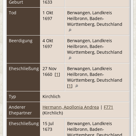
Geburt
1633
Tod
1 Okt
Berwangen, Landkreis
1697
Heilbronn, Baden-
Württemberg, Deutschland
Beerdigung
4 Okt
Berwangen, Landkreis
1697
Heilbronn, Baden-
Württemberg, Deutschland
Eheschließung
27 Nov
Berwangen, Landkreis
1660 [
1
]
Heilbronn, Baden-
Württemberg, Deutschland
[
1
]
Typ
Kirchlich
Anderer
Hermann, Apollonia Andrea
|
F771
Ehepartner
(Kirchlich)
Eheschließung
15 Jul
Berwangen, Landkreis
1673
Heilbronn, Baden-
Württemberg, Deutschland