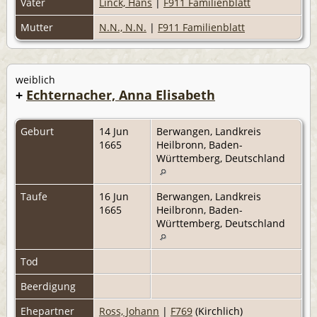
Vater
Linck, Hans
|
F911 Familienblatt
Mutter
N.N., N.N.
|
F911 Familienblatt
weiblich
+
Echternacher, Anna Elisabeth
Geburt
14 Jun
Berwangen, Landkreis
1665
Heilbronn, Baden-
Württemberg, Deutschland
Taufe
16 Jun
Berwangen, Landkreis
1665
Heilbronn, Baden-
Württemberg, Deutschland
Tod
Beerdigung
Ehepartner
Ross, Johann
|
F769
(Kirchlich)