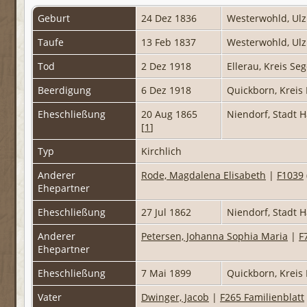
Geburt
24 Dez 1836
Westerwohld, Ulz
Taufe
13 Feb 1837
Westerwohld, Ulz
Tod
2 Dez 1918
Ellerau, Kreis Se
Beerdigung
6 Dez 1918
Quickborn, Kreis
Eheschließung
20 Aug 1865
Niendorf, Stadt 
[
1
]
Typ
Kirchlich
Anderer
Rode, Magdalena Elisabeth
|
F1039
Ehepartner
Eheschließung
27 Jul 1862
Niendorf, Stadt
Anderer
Petersen, Johanna Sophia Maria
|
F
Ehepartner
Eheschließung
7 Mai 1899
Quickborn, Kreis
Vater
Dwinger, Jacob
|
F265 Familienblatt