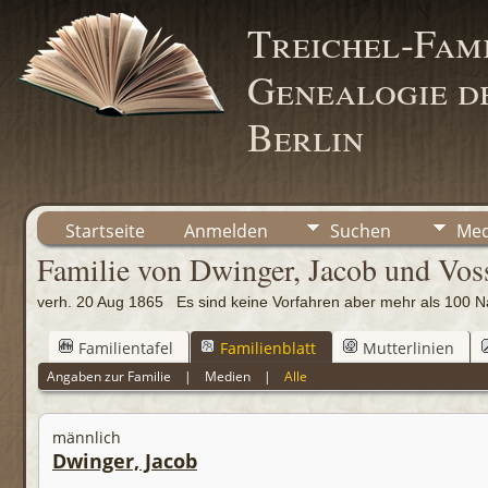
Treichel-Fami
Genealogie de
Berlin
Startseite
Anmelden
Suchen
Med
Familie von Dwinger, Jacob und Vos
verh. 20 Aug 1865 Es sind keine Vorfahren aber mehr als 10
Familientafel
Familienblatt
Mutterlinien
Angaben zur Familie
|
Medien
|
Alle
männlich
Dwinger, Jacob