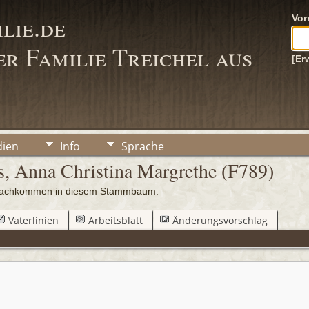
lie.de
Vo
r Familie Treichel aus
[Er
ien
Info
Sprache
s, Anna Christina Margrethe (F789)
0 Nachkommen in diesem Stammbaum.
Vaterlinien
Arbeitsblatt
Änderungsvorschlag