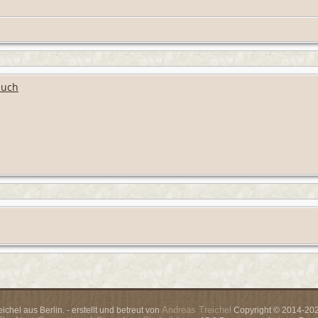
buch
Andreas Treichel
chel aus Berlin. - erstellt und betreut von
Copyright © 2014-2026