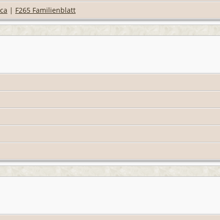
ica
|
F265 Familienblatt