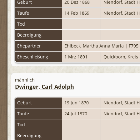
Geburt
20 Dez 1868
Niendorf, Stadt
Taufe
14 Feb 1869
Niendorf, Stadt
Tod
Beerdigung
Ehepartner
Ehlbeck, Martha Anna Maria
|
F795
Eheschließung
1 Mrz 1891
Quickborn, Kreis
männlich
Dwinger, Carl Adolph
Geburt
19 Jun 1870
Niendorf, Stadt
Taufe
24 Jul 1870
Niendorf, Stadt
Tod
Beerdigung