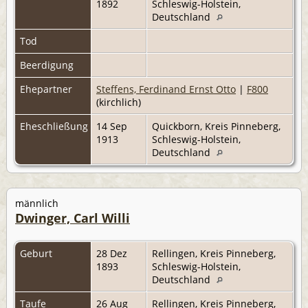
1892
Schleswig-Holstein,
Deutschland
Tod
Beerdigung
Ehepartner
Steffens, Ferdinand Ernst Otto
|
F800
(kirchlich)
Eheschließung
14 Sep
Quickborn, Kreis Pinneberg,
1913
Schleswig-Holstein,
Deutschland
männlich
Dwinger, Carl Willi
Geburt
28 Dez
Rellingen, Kreis Pinneberg,
1893
Schleswig-Holstein,
Deutschland
Taufe
26 Aug
Rellingen, Kreis Pinneberg,