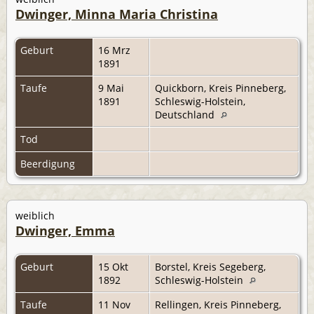
Dwinger, Minna Maria Christina
Geburt
16 Mrz
1891
Taufe
9 Mai
Quickborn, Kreis Pinneberg,
1891
Schleswig-Holstein,
Deutschland
Tod
Beerdigung
weiblich
Dwinger, Emma
Geburt
15 Okt
Borstel, Kreis Segeberg,
1892
Schleswig-Holstein
Taufe
11 Nov
Rellingen, Kreis Pinneberg,