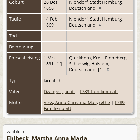
Geburt
20 Dez
Niendorf, Stadt Hamburg,
1868
Deutschland
Taufe
14 Feb
Niendorf, Stadt Hamburg,
1869
Deutschland
Tod
Beerdigung
Eheschließung
1 Mrz
Quickborn, Kreis Pinneberg,
1891 [
1
]
Schleswig-Holstein,
Deutschland [
1
]
Typ
kirchlich
Vater
Dwinger, Jacob
|
F789 Familienblatt
Mutter
Voss, Anna Christina Margrethe
|
F789
Familienblatt
weiblich
Ehlbeck, Martha Anna Maria