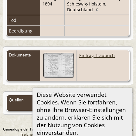
1894
Schleswig-Holstein,
Deutschland
Tod
Beerdigung
Dokumente
Eintrag Traubuch
Diese Website verwendet
Quellen
Cookies. Wenn Sie fortfahren,
Quellen (Anmelden)
ohne Ihre Browser-Einstellungen
zu ändern, erklären Sie sich mit
der Nutzung von Cookies
Genealogie der Familie Treichel aus Berlin. - erstellt und betreut von
Andreas
einverstanden.
Treichel
Copyright © 2014-2026 Alle Rechte vorbehalten.