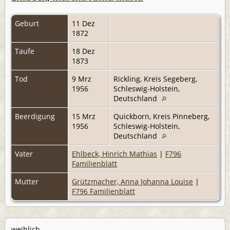
Geburt
11 Dez
1872
Taufe
18 Dez
1873
Tod
9 Mrz
Rickling, Kreis Segeberg,
1956
Schleswig-Holstein,
Deutschland
Beerdigung
15 Mrz
Quickborn, Kreis Pinneberg,
1956
Schleswig-Holstein,
Deutschland
Vater
Ehlbeck, Hinrich Mathias
|
F796
Familienblatt
Mutter
Grützmacher, Anna Johanna Louise
|
F796 Familienblatt
weiblich