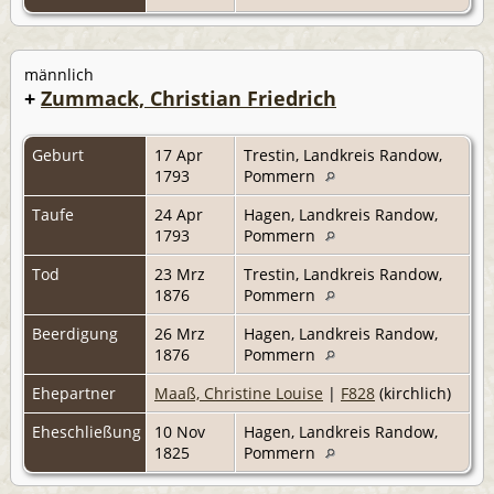
männlich
+
Zummack, Christian Friedrich
Geburt
17 Apr
Trestin, Landkreis Randow,
1793
Pommern
Taufe
24 Apr
Hagen, Landkreis Randow,
1793
Pommern
Tod
23 Mrz
Trestin, Landkreis Randow,
1876
Pommern
Beerdigung
26 Mrz
Hagen, Landkreis Randow,
1876
Pommern
Ehepartner
Maaß, Christine Louise
|
F828
(kirchlich)
Eheschließung
10 Nov
Hagen, Landkreis Randow,
1825
Pommern