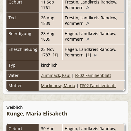
Geburt
11 Sep
Trestin, Landkreis Randow,
1761
Pommern
Tod
26 Aug
Trestin, Landkreis Randow,
1839
Pommern
Beerdigung
28 Aug
Hagen, Landkreis Randow,
1839
Pommern
Eheschließung
23 Nov
Hagen, Landkreis Randow,
1787 [
1
]
Pommern [
1
]
Typ
kirchlich
Vater
Zummack, Paul
|
F802 Familienblatt
Mutter
Mackenow, Maria
|
F802 Familienblatt
weiblich
Runge, Maria Elisabeth
Geburt
30 Apr
Hagen, Landkreis Randow,