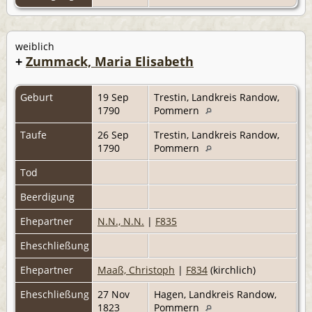
weiblich
+
Zummack, Maria Elisabeth
Geburt
19 Sep
Trestin, Landkreis Randow,
1790
Pommern
Taufe
26 Sep
Trestin, Landkreis Randow,
1790
Pommern
Tod
Beerdigung
Ehepartner
N.N., N.N.
|
F835
Eheschließung
Ehepartner
Maaß, Christoph
|
F834
(kirchlich)
Eheschließung
27 Nov
Hagen, Landkreis Randow,
1823
Pommern