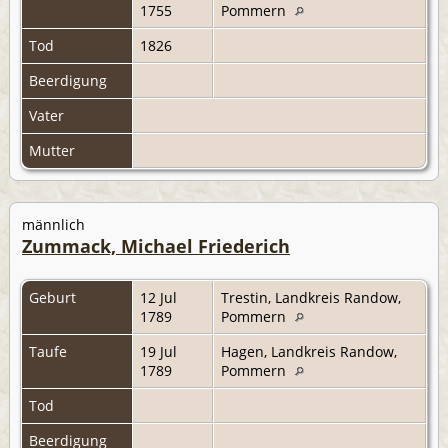
1755
Pommern
Tod
1826
Beerdigung
Vater
Mutter
männlich
Zummack, Michael Friederich
Geburt
12 Jul
Trestin, Landkreis Randow,
1789
Pommern
Taufe
19 Jul
Hagen, Landkreis Randow,
1789
Pommern
Tod
Beerdigung