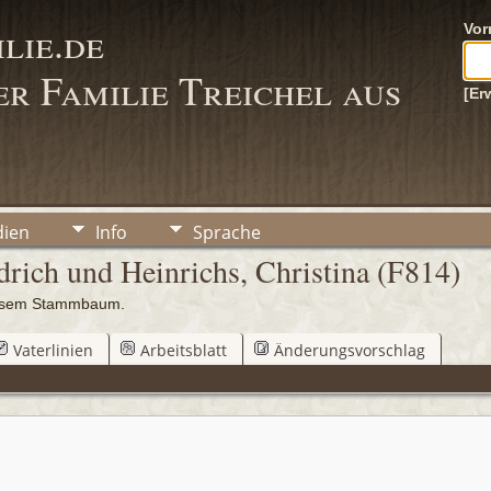
lie.de
Vo
r Familie Treichel aus
[Er
ien
Info
Sprache
rich und Heinrichs, Christina (F814)
iesem Stammbaum.
Vaterlinien
Arbeitsblatt
Änderungsvorschlag