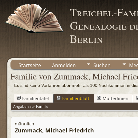
Treichel-Fami
Genealogie de
Berlin
Startseite
Anmelden
Suchen
Med
Familie von Zummack, Michael Fried
Es sind keine Vorfahren aber mehr als 100 Nachkommen in d
Familientafel
Familienblatt
Mutterlinien
Angaben zur Familie
männlich
Zummack, Michael Friedrich