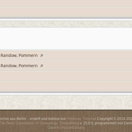
s Randow, Pommern
s Randow, Pommern
Andreas Treichel
chel aus Berlin. - erstellt und betreut von
Copyright © 2014-2026
The Next Generation of Genealogy Sitebuilding
v. 15.0.5, programmiert von Dar
Datenschutzerklärung