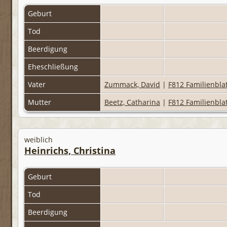
Geburt
Tod
Beerdigung
Eheschließung
Vater
Zummack, David
|
F812 Familienbla
Mutter
Beetz, Catharina
|
F812 Familienbla
weiblich
Heinrichs, Christina
Geburt
Tod
Beerdigung