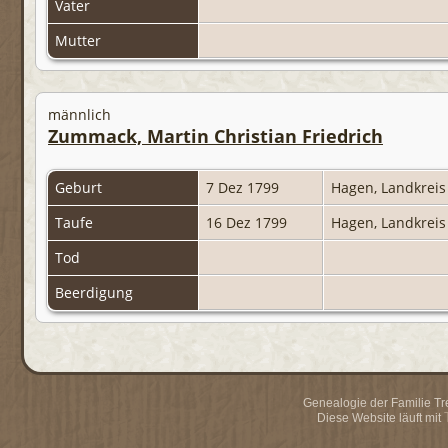
Vater
Mutter
männlich
Zummack, Martin Christian Friedrich
Geburt
7 Dez 1799
Hagen, Landkrei
Taufe
16 Dez 1799
Hagen, Landkrei
Tod
Beerdigung
Genealogie der Familie Trei
Diese Website läuft mit