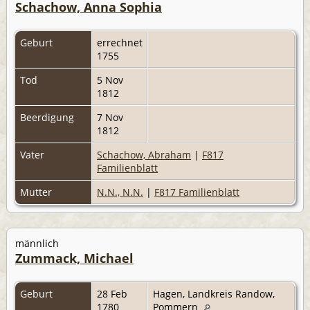
Schachow, Anna Sophia
Geburt
errechnet
1755
Tod
5 Nov
1812
Beerdigung
7 Nov
1812
Vater
Schachow, Abraham
|
F817
Familienblatt
Mutter
N.N., N.N.
|
F817 Familienblatt
männlich
Zummack, Michael
Geburt
28 Feb
Hagen, Landkreis Randow,
1780
Pommern