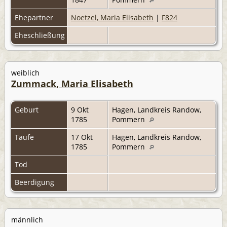
Ehepartner
Noetzel, Maria Elisabeth
|
F824
Eheschließung
weiblich
Zummack, Maria Elisabeth
Geburt
9 Okt
Hagen, Landkreis Randow,
1785
Pommern
Taufe
17 Okt
Hagen, Landkreis Randow,
1785
Pommern
Tod
Beerdigung
männlich