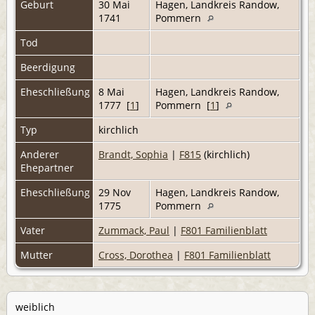
Geburt
30 Mai
Hagen, Landkreis Randow,
1741
Pommern
Tod
Beerdigung
Eheschließung
8 Mai
Hagen, Landkreis Randow,
1777 [
1
]
Pommern [
1
]
Typ
kirchlich
Anderer
Brandt, Sophia
|
F815
(kirchlich)
Ehepartner
Eheschließung
29 Nov
Hagen, Landkreis Randow,
1775
Pommern
Vater
Zummack, Paul
|
F801 Familienblatt
Mutter
Cross, Dorothea
|
F801 Familienblatt
weiblich