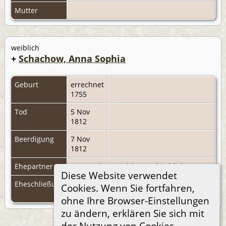
Mutter
weiblich
+
Schachow, Anna Sophia
Geburt
errechnet
1755
Tod
5 Nov
1812
Beerdigung
7 Nov
1812
Ehepartner
Zummack, Daniel
|
F816
(kirchlich)
Diese Website verwendet
Eheschließung
8 Mai
Hagen, Landkreis Randow,
Cookies. Wenn Sie fortfahren,
1777
Pommern
ohne Ihre Browser-Einstellungen
zu ändern, erklären Sie sich mit
der Nutzung von Cookies