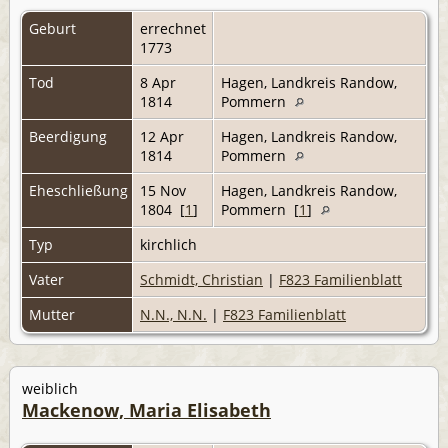
Geburt
errechnet
1773
Tod
8 Apr
Hagen, Landkreis Randow,
1814
Pommern
Beerdigung
12 Apr
Hagen, Landkreis Randow,
1814
Pommern
Eheschließung
15 Nov
Hagen, Landkreis Randow,
1804 [
1
]
Pommern [
1
]
Typ
kirchlich
Vater
Schmidt, Christian
|
F823 Familienblatt
Mutter
N.N., N.N.
|
F823 Familienblatt
weiblich
Mackenow, Maria Elisabeth