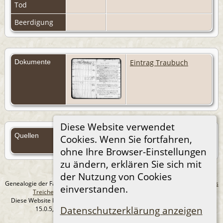
Tod
Beerdigung
Dokumente
Eintrag Traubuch
Diese Website verwendet
Quellen
Cookies. Wenn Sie fortfahren,
Quellen (Anmelden)
ohne Ihre Browser-Einstellungen
zu ändern, erklären Sie sich mit
der Nutzung von Cookies
Genealogie der Familie Treichel aus Berlin. - erstellt und betreut von
Andreas
einverstanden.
Treichel
Copyright © 2014-2026 Alle Rechte vorbehalten.
Diese Website läuft mit
The Next Generation of Genealogy Sitebuilding
v.
Datenschutzerklärung anzeigen
15.0.5, programmiert von Darrin Lythgoe © 2001-2026.
Datenschutzerklärung