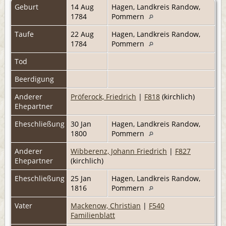
Geburt
14 Aug
Hagen, Landkreis Randow,
1784
Pommern
Taufe
22 Aug
Hagen, Landkreis Randow,
1784
Pommern
Tod
Beerdigung
Anderer
Pröferock, Friedrich
|
F818
(kirchlich)
Ehepartner
Eheschließung
30 Jan
Hagen, Landkreis Randow,
1800
Pommern
Anderer
Wibberenz, Johann Friedrich
|
F827
Ehepartner
(kirchlich)
Eheschließung
25 Jan
Hagen, Landkreis Randow,
1816
Pommern
Vater
Mackenow, Christian
|
F540
Familienblatt