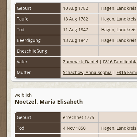
Geburt
10 Aug 1782
Hagen, Landkrei
Taufe
18 Aug 1782
Hagen, Landkrei
Tod
11 Aug 1847
Hagen, Landkrei
Beerdigung
13 Aug 1847
Hagen, Landkrei
Eheschließung
Vater
Zummack, Daniel
|
F816 Familienbla
Mutter
Schachow, Anna Sophia
|
F816 Fami
weiblich
Noetzel, Maria Elisabeth
Geburt
errechnet 1775
Tod
4 Nov 1850
Hagen, Landkrei