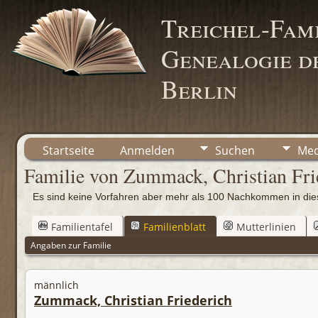
Treichel-Fami
Genealogie de
Berlin
Startseite
Anmelden
Suchen
Med
Familie von Zummack, Christian Frie
Es sind keine Vorfahren aber mehr als 100 Nachkommen in d
Familientafel
Familienblatt
Mutterlinien
Angaben zur Familie
männlich
Zummack, Christian Friederich