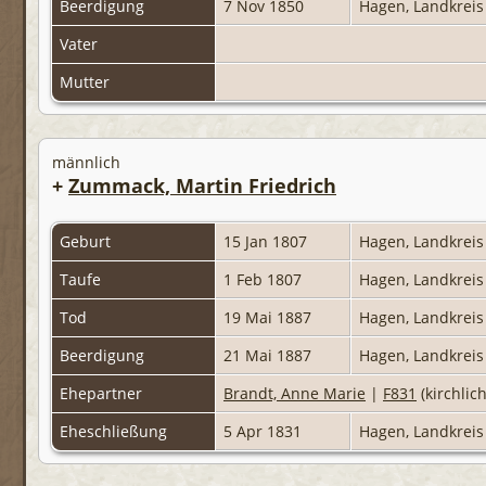
Beerdigung
7 Nov 1850
Hagen, Landkrei
Vater
Mutter
männlich
+
Zummack, Martin Friedrich
Geburt
15 Jan 1807
Hagen, Landkrei
Taufe
1 Feb 1807
Hagen, Landkrei
Tod
19 Mai 1887
Hagen, Landkrei
Beerdigung
21 Mai 1887
Hagen, Landkrei
Ehepartner
Brandt, Anne Marie
|
F831
(kirchlic
Eheschließung
5 Apr 1831
Hagen, Landkrei