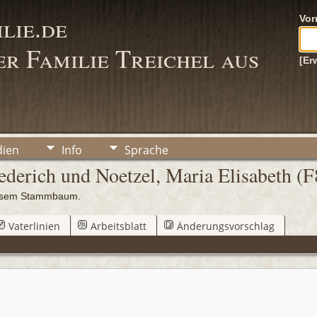
lie.de
Vo
r Familie Treichel aus
[Er
ien
Info
Sprache
derich und Noetzel, Maria Elisabeth (F
iesem Stammbaum.
Vaterlinien
Arbeitsblatt
Änderungsvorschlag