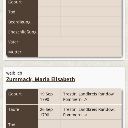
Geburt
Tod
Beerdigung
Eheschließung
Vater
Mutter
weiblich
Zummack, Maria Elisabeth
Geburt
19 Sep
Trestin, Landkreis Randow,
1790
Pommern
Taufe
26 Sep
Trestin, Landkreis Randow,
1790
Pommern
Tod