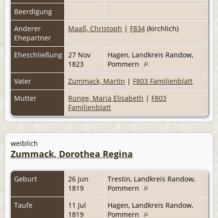
Beerdigung
Anderer
Maaß, Christoph
|
F834
(kirchlich)
Ehepartner
Eheschließung
27 Nov
Hagen, Landkreis Randow,
1823
Pommern
Vater
Zummack, Martin
|
F803 Familienblatt
Mutter
Runge, Maria Elisabeth
|
F803
Familienblatt
weiblich
Zummack, Dorothea Regina
Geburt
26 Jun
Trestin, Landkreis Randow,
1819
Pommern
Taufe
11 Jul
Hagen, Landkreis Randow,
1819
Pommern