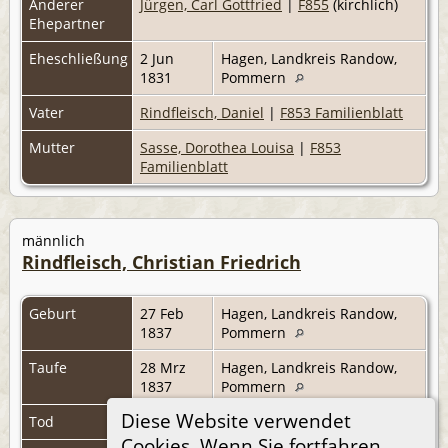
Anderer
Jürgen, Carl Gottfried
|
F855
(kirchlich)
Ehepartner
Eheschließung
2 Jun
Hagen, Landkreis Randow,
1831
Pommern
Vater
Rindfleisch, Daniel
|
F853 Familienblatt
Mutter
Sasse, Dorothea Louisa
|
F853
Familienblatt
männlich
Rindfleisch, Christian Friedrich
Geburt
27 Feb
Hagen, Landkreis Randow,
1837
Pommern
Taufe
28 Mrz
Hagen, Landkreis Randow,
1837
Pommern
Diese Website verwendet
Tod
Cookies. Wenn Sie fortfahren,