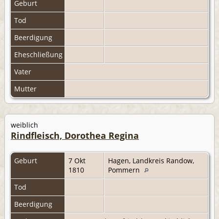
Geburt
Tod
Beerdigung
Eheschließung
Vater
Mutter
weiblich
Rindfleisch, Dorothea Regina
Geburt
7 Okt
Hagen, Landkreis Randow,
1810
Pommern
Tod
Beerdigung