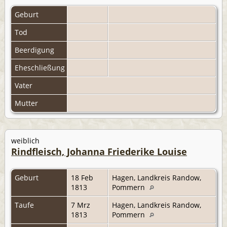
Geburt
Tod
Beerdigung
Eheschließung
Vater
Mutter
weiblich
Rindfleisch, Johanna Friederike Louise
Geburt
18 Feb
Hagen, Landkreis Randow,
1813
Pommern
Taufe
7 Mrz
Hagen, Landkreis Randow,
1813
Pommern