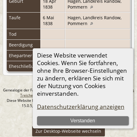
Geburt
18 Apr
Hagen, Landkreis Randow,
1838
Pommern
Taufe
6 Mai
Hagen, Landkreis Randow,
1838
Pommern
Tod
Beerdigung
Diese Website verwendet
Ehepartner
N.N., N.N.
|
F858
Cookies. Wenn Sie fortfahren,
Eheschließung
ohne Ihre Browser-Einstellungen
zu ändern, erklären Sie sich mit
der Nutzung von Cookies
Genealogie der Familie Treichel aus Berlin. - erstellt und betreut von
Andreas
einverstanden.
Treichel
Copyright © 2014-2026 Alle Rechte vorbehalten.
Diese Website läuft mit
The Next Generation of Genealogy Sitebuilding
v.
Datenschutzerklärung anzeigen
15.0.5, programmiert von Darrin Lythgoe © 2001-2026.
Datenschutzerklärung
Verstanden
--- Self-Hosted at home ---
Zur Desktop-Webseite wechseln