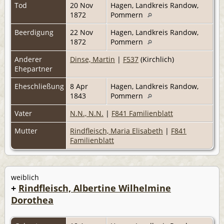
Tod
20 Nov
Hagen, Landkreis Randow,
1872
Pommern
Beerdigung
22 Nov
Hagen, Landkreis Randow,
1872
Pommern
Anderer
Dinse, Martin
|
F537
(Kirchlich)
Ehepartner
Eheschließung
8 Apr
Hagen, Landkreis Randow,
1843
Pommern
Vater
N.N., N.N.
|
F841 Familienblatt
Mutter
Rindfleisch, Maria Elisabeth
|
F841
Familienblatt
weiblich
+
Rindfleisch, Albertine Wilhelmine
Dorothea