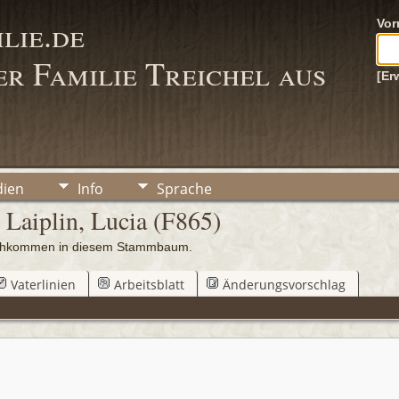
lie.de
Vo
r Familie Treichel aus
[Er
ien
Info
Sprache
 Laiplin, Lucia (F865)
Nachkommen in diesem Stammbaum.
Vaterlinien
Arbeitsblatt
Änderungsvorschlag