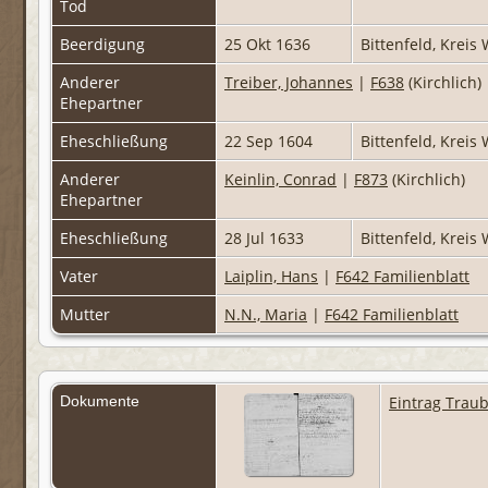
Tod
Beerdigung
25 Okt 1636
Bittenfeld, Krei
Anderer
Treiber, Johannes
|
F638
(Kirchlich)
Ehepartner
Eheschließung
22 Sep 1604
Bittenfeld, Krei
Anderer
Keinlin, Conrad
|
F873
(Kirchlich)
Ehepartner
Eheschließung
28 Jul 1633
Bittenfeld, Krei
Vater
Laiplin, Hans
|
F642 Familienblatt
Mutter
N.N., Maria
|
F642 Familienblatt
Dokumente
Eintrag Trau