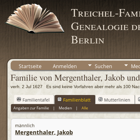
Treichel-Fami
Genealogie de
Berlin
Startseite
Anmelden
Suchen
Med
Familie von Mergenthaler, Jakob und
verh. 2 Jul 1627 Es sind keine Vorfahren aber mehr als 100 
Familientafel
Familienblatt
Mutterlinien
Angaben zur Familie
|
Medien
|
Alle
männlich
Mergenthaler, Jakob