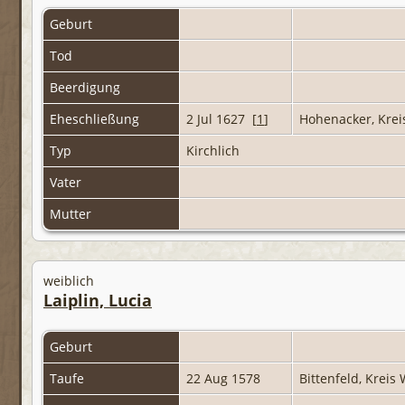
Geburt
Tod
Beerdigung
Eheschließung
2 Jul 1627 [
1
]
Hohenacker, Krei
Typ
Kirchlich
Vater
Mutter
weiblich
Laiplin, Lucia
Geburt
Taufe
22 Aug 1578
Bittenfeld, Krei