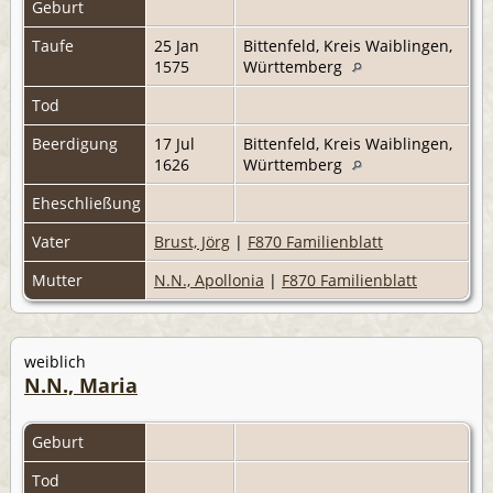
Geburt
Taufe
25 Jan
Bittenfeld, Kreis Waiblingen,
1575
Württemberg
Tod
Beerdigung
17 Jul
Bittenfeld, Kreis Waiblingen,
1626
Württemberg
Eheschließung
Vater
Brust, Jörg
|
F870 Familienblatt
Mutter
N.N., Apollonia
|
F870 Familienblatt
weiblich
N.N., Maria
Geburt
Tod