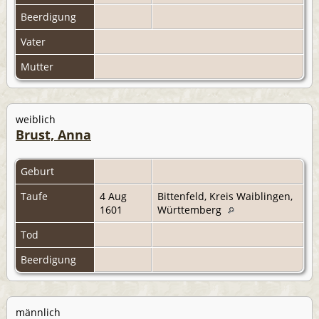
Beerdigung
Vater
Mutter
weiblich
Brust, Anna
Geburt
Taufe
4 Aug
Bittenfeld, Kreis Waiblingen,
1601
Württemberg
Tod
Beerdigung
männlich