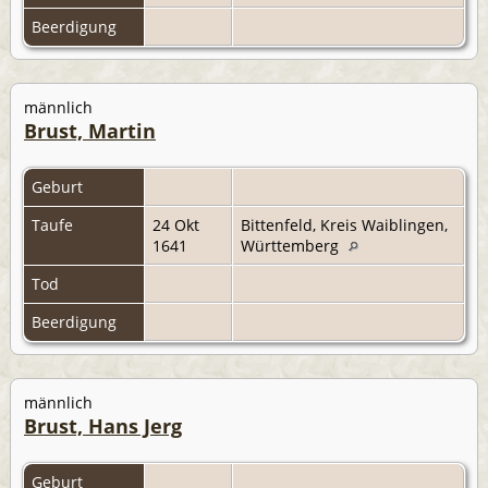
Beerdigung
männlich
Brust, Martin
Geburt
Taufe
24 Okt
Bittenfeld, Kreis Waiblingen,
1641
Württemberg
Tod
Beerdigung
männlich
Brust, Hans Jerg
Geburt