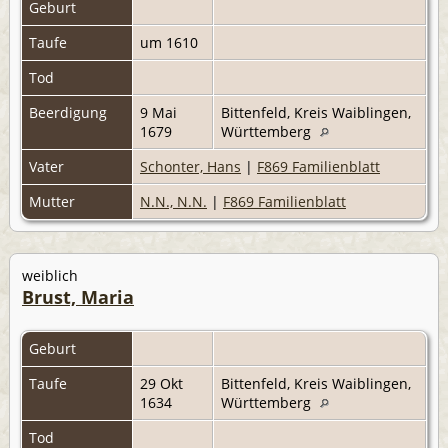
Geburt
Taufe
um 1610
Tod
Beerdigung
9 Mai
Bittenfeld, Kreis Waiblingen,
1679
Württemberg
Vater
Schonter, Hans
|
F869 Familienblatt
Mutter
N.N., N.N.
|
F869 Familienblatt
weiblich
Brust, Maria
Geburt
Taufe
29 Okt
Bittenfeld, Kreis Waiblingen,
1634
Württemberg
Tod