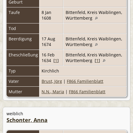
Geburt
Taufe
8 Jan
Bittenfeld, Kreis Waiblingen,
1608
Württemberg
Tod
Beerdigung
17 Aug
Bittenfeld, Kreis Waiblingen,
1674
Württemberg
Eheschließung
16 Feb
Bittenfeld, Kreis Waiblingen,
1634 [
1
]
Württemberg [
1
]
Typ
Kirchlich
Vater
Brust, Jörg
|
F866 Familienblatt
Mutter
N.N., Maria
|
F866 Familienblatt
weiblich
Schonter, Anna