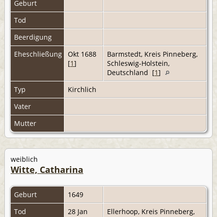
Geburt
Tod
Beerdigung
Eheschließung
Okt 1688
Barmstedt, Kreis Pinneberg,
[
1
]
Schleswig-Holstein,
Deutschland [
1
]
Typ
Kirchlich
Vater
Mutter
weiblich
Witte, Catharina
Geburt
1649
Tod
28 Jan
Ellerhoop, Kreis Pinneberg,