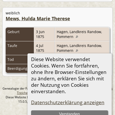
weiblich
Mews, Hulda Marie Therese
Geburt
3 Jun
Hagen, Landkreis Randow,
1875
Pommern
Taufe
4 Jul
Hagen, Landkreis Randow,
1875
Pommern
Diese Website verwendet
Tod
Cookies. Wenn Sie fortfahren,
Beerdigung
ohne Ihre Browser-Einstellungen
zu ändern, erklären Sie sich mit
der Nutzung von Cookies
Genealogie der Familie Treichel aus Berlin. - erstellt und betreut von
Andreas
einverstanden.
Treichel
Copyright © 2014-2026 Alle Rechte vorbehalten.
Diese Website läuft mit
The Next Generation of Genealogy Sitebuilding
v.
Datenschutzerklärung anzeigen
15.0.5, programmiert von Darrin Lythgoe © 2001-2026.
Datenschutzerklärung
Verstanden
--- Self-Hosted at home ---