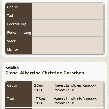
Geburt
Tod
Beerdigung
Eheschließung
Vater
Mutter
weiblich
Dinse, Albertine Christine Dorothea
Geburt
2 Sep
Hagen, Landkreis Randow,
1843
Pommern
Taufe
17 Sep
Hagen, Landkreis Randow,
1843
Pommern