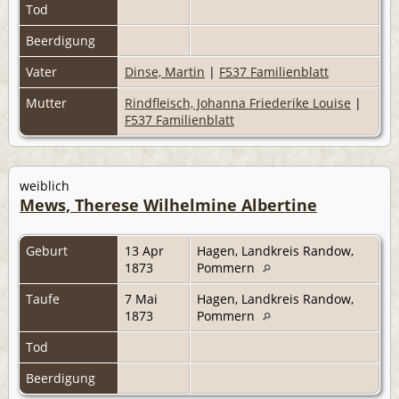
Tod
Beerdigung
Vater
Dinse, Martin
|
F537 Familienblatt
Mutter
Rindfleisch, Johanna Friederike Louise
|
F537 Familienblatt
weiblich
Mews, Therese Wilhelmine Albertine
Geburt
13 Apr
Hagen, Landkreis Randow,
1873
Pommern
Taufe
7 Mai
Hagen, Landkreis Randow,
1873
Pommern
Tod
Beerdigung