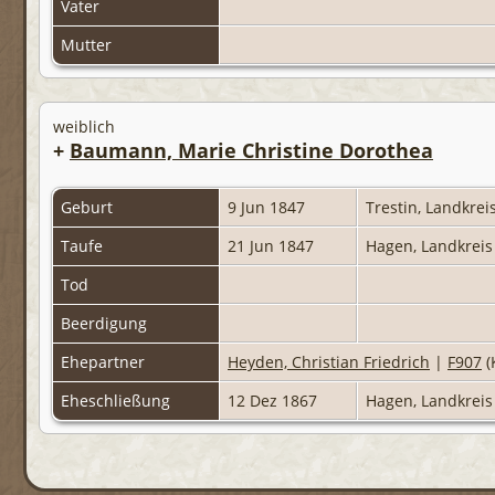
Vater
Mutter
weiblich
+
Baumann, Marie Christine Dorothea
Geburt
9 Jun 1847
Trestin, Landkr
Taufe
21 Jun 1847
Hagen, Landkrei
Tod
Beerdigung
Ehepartner
Heyden, Christian Friedrich
|
F907
(
Eheschließung
12 Dez 1867
Hagen, Landkrei