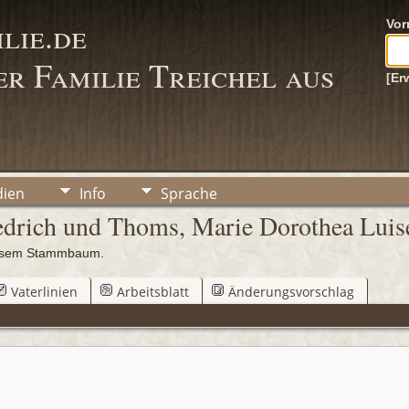
lie.de
Vo
r Familie Treichel aus
[Er
ien
Info
Sprache
edrich und Thoms, Marie Dorothea Luis
iesem Stammbaum.
Vaterlinien
Arbeitsblatt
Änderungsvorschlag