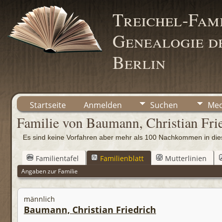
Treichel-Fami
Genealogie de
Berlin
Startseite
Anmelden
Suchen
Med
Familie von Baumann, Christian Fri
Es sind keine Vorfahren aber mehr als 100 Nachkommen in d
Familientafel
Familienblatt
Mutterlinien
Angaben zur Familie
männlich
Baumann, Christian Friedrich