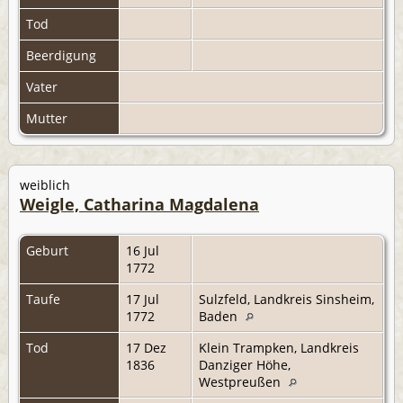
Tod
Beerdigung
Vater
Mutter
weiblich
Weigle, Catharina Magdalena
Geburt
16 Jul
1772
Taufe
17 Jul
Sulzfeld, Landkreis Sinsheim,
1772
Baden
Tod
17 Dez
Klein Trampken, Landkreis
1836
Danziger Höhe,
Westpreußen