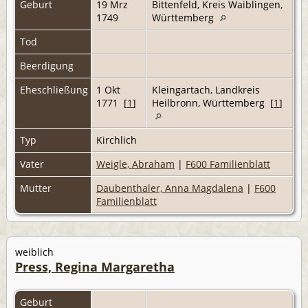
Geburt
19 Mrz
Bittenfeld, Kreis Waiblingen,
1749
Württemberg
Tod
Beerdigung
Eheschließung
1 Okt
Kleingartach, Landkreis
1771 [
1
]
Heilbronn, Württemberg [
1
]
Typ
Kirchlich
Vater
Weigle, Abraham
|
F600 Familienblatt
Mutter
Daubenthaler, Anna Magdalena
|
F600
Familienblatt
weiblich
Press, Regina Margaretha
Geburt