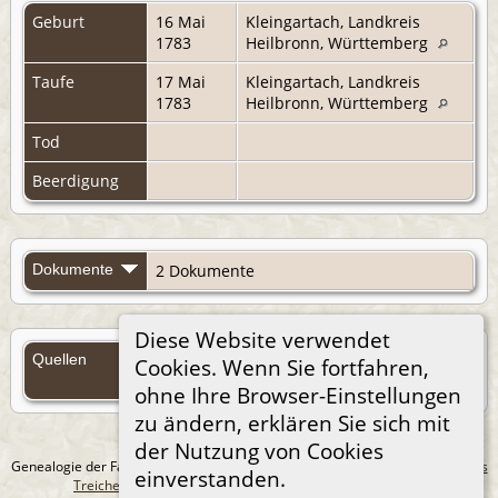
Geburt
16 Mai
Kleingartach, Landkreis
1783
Heilbronn, Württemberg
Taufe
17 Mai
Kleingartach, Landkreis
1783
Heilbronn, Württemberg
Tod
Beerdigung
Dokumente
2 Dokumente
Diese Website verwendet
Quellen
Cookies. Wenn Sie fortfahren,
Quellen (Anmelden)
ohne Ihre Browser-Einstellungen
zu ändern, erklären Sie sich mit
der Nutzung von Cookies
Genealogie der Familie Treichel aus Berlin. - erstellt und betreut von
Andreas
einverstanden.
Treichel
Copyright © 2014-2026 Alle Rechte vorbehalten.