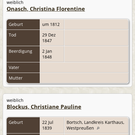
weiblich
Onasch, Christina Florentine
Geburt
um 1812
Tod
29 Dez
1847
Beerdigung
2 Jan
1848
Vater
Mutter
weiblich
Blockus, Christiane Pauline
Geburt
22 Jul
Bortsch, Landkreis Karthaus,
1839
Westpreußen