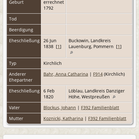
Geburt
errechnet
1792
Tod
Beerdigung
Eheschließung
26 Jun
Buckowin, Landkreis
1838 [
1
]
Lauenburg, Pommern [
1
]
Typ
Kirchlich
Anderer
Bahr, Anna Catharina
|
F914
(Kirchlich)
Ehepartner
Eheschließung
6 Feb
Löblau, Landkreis Danziger
1820
Höhe, Westpreußen
Vater
Blockus, Johann
|
F392 Familienblatt
Mutter
Koznicki, Katharina
|
F392 Familienblatt