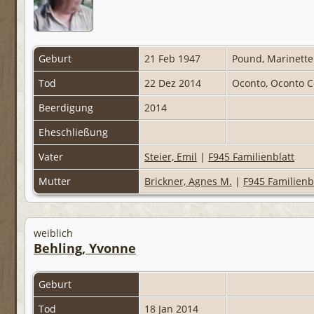
Geburt
21 Feb 1947
Pound, Marinette
Tod
22 Dez 2014
Oconto, Oconto C
Beerdigung
2014
Eheschließung
Vater
Steier, Emil
|
F945 Familienblatt
Mutter
Brickner, Agnes M.
|
F945 Familienb
weiblich
Behling, Yvonne
Geburt
Tod
18 Jan 2014