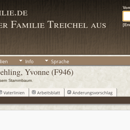
lie.de
Vo
r Familie Treichel aus
[Er
ien
Info
Sprache
Behling, Yvonne (F946)
iesem Stammbaum.
Vaterlinien
Arbeitsblatt
Änderungsvorschlag