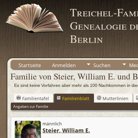
Treichel-Fami
Genealogie de
Berlin
Startseite
Anmelden
Suchen
Med
Familie von Steier, William E. und 
Es sind keine Vorfahren aber mehr als 100 Nachkommen in d
Familientafel
Familienblatt
Mutterlinien
Angaben zur Familie
männlich
Steier, William E.