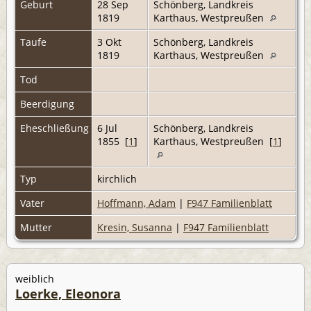
Geburt
28 Sep
Schönberg, Landkreis
1819
Karthaus, Westpreußen
Taufe
3 Okt
Schönberg, Landkreis
1819
Karthaus, Westpreußen
Tod
Beerdigung
Eheschließung
6 Jul
Schönberg, Landkreis
1855 [
1
]
Karthaus, Westpreußen [
1
]
Typ
kirchlich
Vater
Hoffmann, Adam
|
F947 Familienblatt
Mutter
Kresin, Susanna
|
F947 Familienblatt
weiblich
Loerke, Eleonora