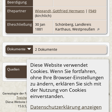
Beerdigung
Ehepartner
Wiegandt, Gottfried Hermann
|
F949
(kirchlich)
Eheschließung
30 Jan
Schönberg, Landkreis
1881
Karthaus, Westpreußen
Dokumente
2 Dokumente
Diese Website verwendet
Quellen
Cookies. Wenn Sie fortfahren,
Quellen (Anmelden)
ohne Ihre Browser-Einstellungen
zu ändern, erklären Sie sich mit
der Nutzung von Cookies
Genealogie der Familie Treichel aus Berlin. - erstellt und betreut von
Andreas
einverstanden.
Treichel
Copyright © 2014-2026 Alle Rechte vorbehalten.
Diese Website läuft mit
The Next Generation of Genealogy Sitebuilding
v.
Datenschutzerklärung anzeigen
15.0.5, programmiert von Darrin Lythgoe © 2001-2026.
Datenschutzerklärung