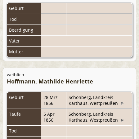
Geburt
Tod
Beerdigung
Vater
Mutter
weiblich
Hoffmann, Mathilde Henriette
Geburt
28 Mrz
Schönberg, Landkreis
1856
Karthaus, Westpreußen
Taufe
5 Apr
Schönberg, Landkreis
1856
Karthaus, Westpreußen
Tod